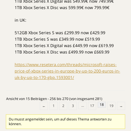
1TB Xbox Series X Digital was 549.99€ now 749.99€
1TB Xbox Series X Disc was 599.99€ now 799.99€
in UK:
512GB Xbox Series S was £299.99 now £429.99
1TB Xbox Series S was £349.99 now £519.99
1TB Xbox Series X Digital was £449.99 now £619.99
1TB Xbox Series X Disc was £499.99 now £669.99
https://www.resetera.com/threads/microsoft-raises-
price-of-xbox-series-in-europe-by-up-to-200-euros-in-
uk-by-up-to-170-gbp.1593001/
Ansicht von 15 Beiträgen - 256 bis 270 (von insgesamt 281)
18
…
←
1
2
3
17
19
→
Du musst angemeldet sein, um auf dieses Thema antworten zu
können.