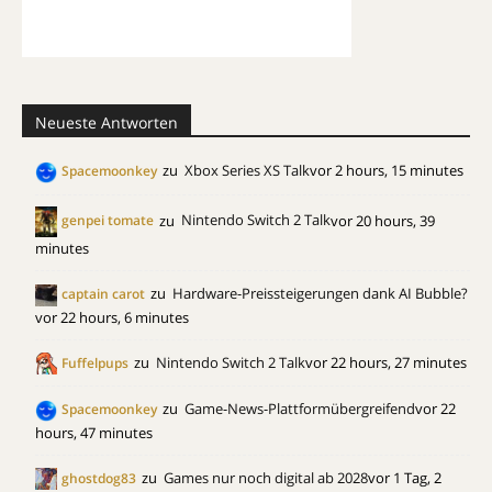
Neueste Antworten
zu
Xbox Series XS Talk
vor 2 hours, 15 minutes
Spacemoonkey
zu
Nintendo Switch 2 Talk
vor 20 hours, 39
genpei tomate
minutes
zu
Hardware-Preissteigerungen dank AI Bubble?
captain carot
vor 22 hours, 6 minutes
zu
Nintendo Switch 2 Talk
vor 22 hours, 27 minutes
Fuffelpups
zu
Game-News-Plattformübergreifend
vor 22
Spacemoonkey
hours, 47 minutes
zu
Games nur noch digital ab 2028
vor 1 Tag, 2
ghostdog83