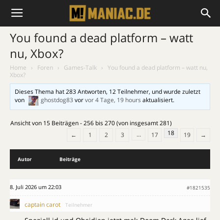
You found a dead platform – watt
nu, Xbox?
Home
›
Foren
›
Games-Talk
›
You found a dead platform – watt nu,
Xbox?
Dieses Thema hat 283 Antworten, 12 Teilnehmer, und wurde zuletzt
von
ghostdog83
vor
vor 4 Tage, 19 hours
aktualisiert.
Ansicht von 15 Beiträgen - 256 bis 270 (von insgesamt 281)
18
…
←
1
2
3
17
19
→
Autor
Beiträge
8. Juli 2026 um 22:03
#1821535
captain carot
Teilnehmer