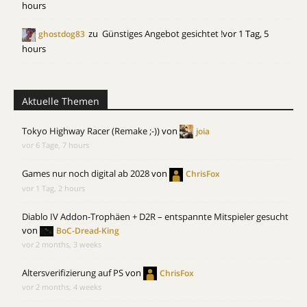
hours
zu
Günstiges Angebot gesichtet !
vor 1 Tag, 5
ghostdog83
hours
Aktuelle Themen
Tokyo Highway Racer (Remake ;-))
von
joia
vor 6 Tage, 7 hours
Games nur noch digital ab 2028
von
ChrisFox
vor 1 Tag, 2 hours
Diablo IV Addon-Trophäen + D2R – entspannte Mitspieler gesucht
von
BoC-Dread-King
vor 2 months, 3 weeks
Altersverifizierung auf PS
von
ChrisFox
vor 2 months, 4 weeks