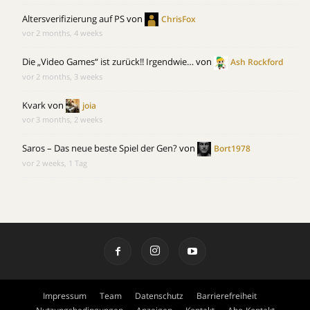
Altersverifizierung auf PS
von
ChrisFox
vor 2 months, 4 weeks
Die „Video Games“ ist zurück!! Irgendwie…
von
Ash Rockford
vor 2 months, 3 weeks
Kvark
von
joia
vor 3 months, 2 weeks
Saros – Das neue beste Spiel der Gen?
von
Bort1978
vor 2 weeks, 1 Tag
Impressum
Team
Datenschutz
Barrierefreiheit