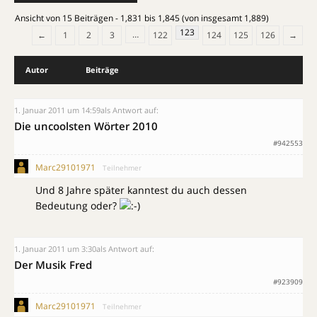
Ansicht von 15 Beiträgen - 1,831 bis 1,845 (von insgesamt 1,889)
123
…
←
1
2
3
122
124
125
126
→
Autor
Beiträge
1. Januar 2011 um 14:59
als Antwort auf:
Die uncoolsten Wörter 2010
#942553
Marc29101971
Teilnehmer
Und 8 Jahre später kanntest du auch dessen
Bedeutung oder?
1. Januar 2011 um 3:30
als Antwort auf:
Der Musik Fred
#923909
Marc29101971
Teilnehmer