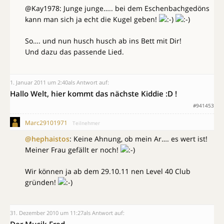
@Kay1978: Junge junge….. bei dem Eschenbachgedöns
kann man sich ja echt die Kugel geben!
So…. und nun husch husch ab ins Bett mit Dir!
Und dazu das passende Lied.
1. Januar 2011 um 2:40
als Antwort auf:
Hallo Welt, hier kommt das nächste Kiddie :D !
#941453
Marc29101971
Teilnehmer
@hephaistos
: Keine Ahnung, ob mein Ar…. es wert ist!
Meiner Frau gefällt er noch!
Wir können ja ab dem 29.10.11 nen Level 40 Club
gründen!
31. Dezember 2010 um 11:27
als Antwort auf: