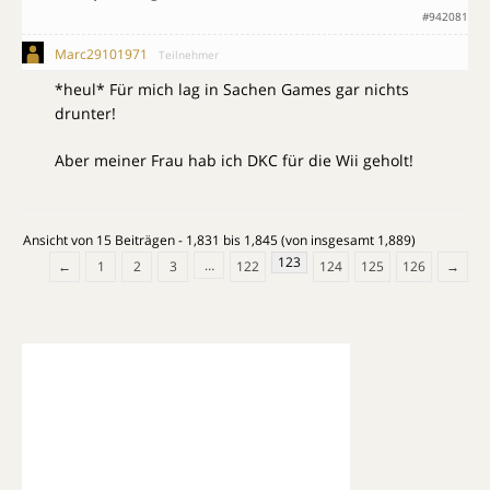
#942081
Marc29101971
Teilnehmer
*heul* Für mich lag in Sachen Games gar nichts
drunter!
Aber meiner Frau hab ich DKC für die Wii geholt!
Ansicht von 15 Beiträgen - 1,831 bis 1,845 (von insgesamt 1,889)
123
…
←
1
2
3
122
124
125
126
→