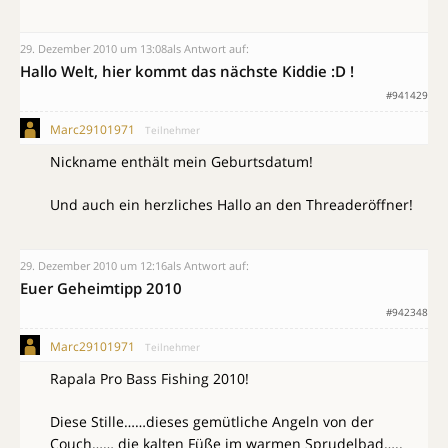
29. Dezember 2010 um 13:08
als Antwort auf:
Hallo Welt, hier kommt das nächste Kiddie :D !
#941429
Marc29101971
Teilnehmer
Nickname enthält mein Geburtsdatum!
Und auch ein herzliches Hallo an den Threaderöffner!
29. Dezember 2010 um 12:16
als Antwort auf:
Euer Geheimtipp 2010
#942348
Marc29101971
Teilnehmer
Rapala Pro Bass Fishing 2010!
Diese Stille……dieses gemütliche Angeln von der
Couch…… die kalten Füße im warmen Sprudelbad…..