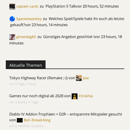
zu
PlayStation 5 Talk
vor 20 hours, 52 minutes
captain carot
zu
Welches Spiel/Spiele habt ihr euch als letztes
Spacemoonkey
gekauft?
vor 23 hours, 14 minutes
zu
Günstiges Angebot gesichtet !
vor 23 hours, 18
ghostdog83
minutes
Aktuelle Themen
Tokyo Highway Racer (Remake ;-))
von
joia
vor 5 Tage, 1 hour
Games nur noch digital ab 2028
von
ChrisFox
vor 3 weeks, 4 Tage
Diablo IV Addon-Trophäen + D2R – entspannte Mitspieler gesucht
von
BoC-Dread-King
vor 2 months, 3 weeks