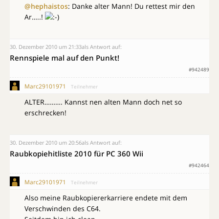
@hephaistos
: Danke alter Mann! Du rettest mir den
Ar…..!
30. Dezember 2010 um 21:33
als Antwort auf:
Rennspiele mal auf den Punkt!
#942489
Marc29101971
Teilnehmer
ALTER………. Kannst nen alten Mann doch net so
erschrecken!
30. Dezember 2010 um 20:56
als Antwort auf:
Raubkopiehitliste 2010 für PC 360 Wii
#942464
Marc29101971
Teilnehmer
Also meine Raubkopiererkarriere endete mit dem
Verschwinden des C64.