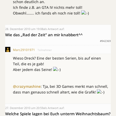
schon deutlich an.
Ich finde z.B. an GTA IV nichts mehr toll!
Obwohl…….. ich fands eh noch nie toll!
28. Dezember 2010 um 19:08
als Antwort auf:
Wie das „Rad der Zeit“ an mir knabbert^^
#942369
Marc29101971
Teilnehmer
Wieso Dreck? Eine der besten Serien, bis auf einen
Teil, die es je gab!
Aber jedem das Seine!
@crazymashine
: Tja, bei 3D Games merkt man schnell,
dass man genauso schnell altert, wie die Grafik!
27. Dezember 2010 um 20:59
als Antwort auf:
Welche Spiele lagen bei Euch unterm Weihnachtsbaum?