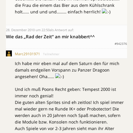
die Frau die einem das Bier aus dem Kühlschrank
holt…… und und und……… einfach herrlich!
28. Dezember 2010 um 22:50
als Antwort auf:
Wie das „Rad der Zeit“ an mir knabbert^^
#942376
Marc29101971
Teilnehmer
Ich habe mir eben mal auf dem Saturn den für mich
damals endgeilen Vorspann zu Panzer Dragoon
angesehen! Oha……
Und ich muß Poons Recht geben: Tempest 2000 ist
immer noch genial!
Die guten alten Sprites sind eh zeitlos! Ich spiel immer
mal wieder gern ne Runde IK+ oder Probotector! Die
werden auch in 20 Jahren noch Spaß machen, sofern
die Module bzw. Konsolen noch funktionieren.
Auch Spiele von vor 2-3 Jahren sieht man ihr Alter