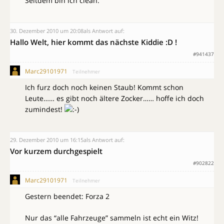
Seitdem bin ich clean.
30. Dezember 2010 um 20:08
als Antwort auf:
Hallo Welt, hier kommt das nächste Kiddie :D !
#941437
Marc29101971
Teilnehmer
Ich furz doch noch keinen Staub! Kommt schon
Leute…… es gibt noch ältere Zocker…… hoffe ich doch
zumindest!
29. Dezember 2010 um 16:15
als Antwort auf:
Vor kurzem durchgespielt
#902822
Marc29101971
Teilnehmer
Gestern beendet: Forza 2
Nur das “alle Fahrzeuge” sammeln ist echt ein Witz!