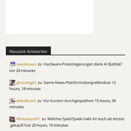
Neueste Antworten
zu
Hardware-Preissteigerungen dank AI Bubble?
zweiblooom
vor 24 minutes
zu
Game-News-Plattformübergreifend
vor 12
ghostdog83
hours, 18 minutes
zu
Vor kurzem durchgespielt
vor 15 hours, 34
deRollEeinE
minutes
zu
Welches Spiel/Spiele habt ihr euch als letztes
Whitebeard91
gekauft?
vor 20 hours, 10 minutes