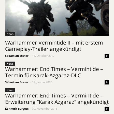
News
Warhammer Vermintide II – mit erstem
Gameplay-Trailer angekündigt
Sebastian Essner
-
18. Oktober 2017
0
News
Warhammer: End Times – Vermintide –
Termin für Karak-Azgaraz-DLC
Sebastian Essner
-
12. Januar 2017
0
News
Warhammer: End Times – Vermintide –
Erweiterung “Karak Azgaraz” angekündigt
Kenneth Burgess
-
30. November 2016
0