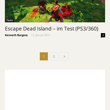
Tests
Escape Dead Island – im Test (PS3/360)
Kenneth Burgess
-
13. Januar 2015
2
1
2