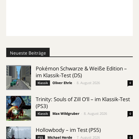
Neueste Beiträge
Pokémon Schwarze & Weiße Edition –
im Klassik-Test (DS)
Oliver Ehrle
-
8. August 2026
Klassik
0
Trinity: Souls of Zill O’ll – im Klassik-Test
(PS3)
Max Wildgruber
-
8. August 2026
Klassik
0
Hollowbody – im Test (PS5)
Michael Herde
-
7. August 2026
PS5
0