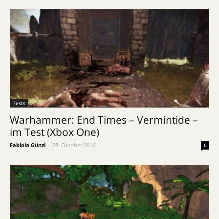
Tests
Warhammer: End Times – Vermintide –
im Test (Xbox One)
Fabiola Günzl
-
28. Oktober 2016
0