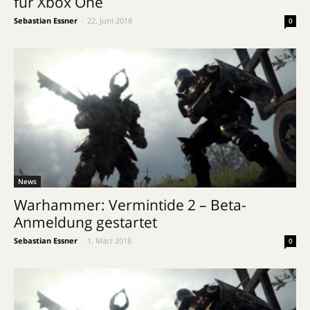
für Xbox One
Sebastian Essner
-
22. Juni 2018
0
News
Warhammer: Vermintide 2 – Beta-
Anmeldung gestartet
Sebastian Essner
-
1. März 2018
0