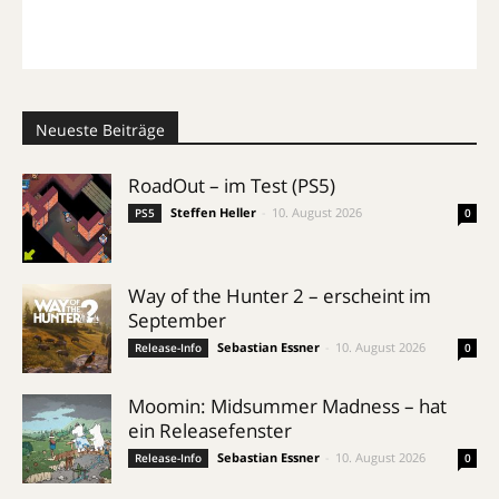
Neueste Beiträge
RoadOut – im Test (PS5)
Steffen Heller
-
10. August 2026
PS5
0
Way of the Hunter 2 – erscheint im
September
Sebastian Essner
-
10. August 2026
Release-Info
0
Moomin: Midsummer Madness – hat
ein Releasefenster
Sebastian Essner
-
10. August 2026
Release-Info
0