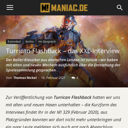
Extended
Archiv
Im Gespräch
Turrican Flashback – das XXL-Interview
Der Baller-Klassiker aus deutschen Landen ist zurück – wir haben
mit alten und neuen Machern ausführlich über die Entstehung der
Spielesammlung gesprochen.
Von
Thomas Nickel
-
16. Februar 2021
6
Zur Veröffentlichung von
Turrican Flashback
hatten wir uns
mit alten und neuen Hasen unterhalten – die Kurzform des
Interviews findet Ihr in der M! 329 (Februar 2020), aus
Platzgründen konnten wir dort nicht mehr unterbringen und
ein paar Leute meldeten sich auch erst nach Abgeschluss.