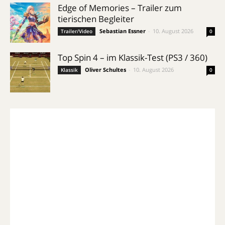
Edge of Memories – Trailer zum
tierischen Begleiter
Sebastian Essner
-
10. August 2026
Trailer/Video
0
Top Spin 4 – im Klassik-Test (PS3 / 360)
Oliver Schultes
-
10. August 2026
Klassik
0