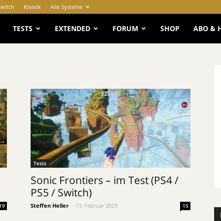
Switch
Klassik
Alle Systeme
e
TESTS
EXTENDED
FORUM
SHOP
ABO & 
Tests
Sonic Frontiers – im Test (PS4 /
PS5 / Switch)
Steffen Heller
-
13. Februar 2023
19
15