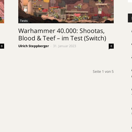
Tests
Warhammer 40.000: Shootas,
Blood & Teef – im Test (Switch)
Ulrich Steppberger
-
31. Januar 2023
0
0
Seite 1 von 5