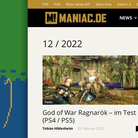
PS5
PS4
Xbox Series X/S
Xbox One
Switch 2
MANIAC.d
NEWS
12 / 2022
Tests
God of War Ragnarök – im Test
(PS4 / PS5)
Tobias Hildesheim
-
20. Februar 2023