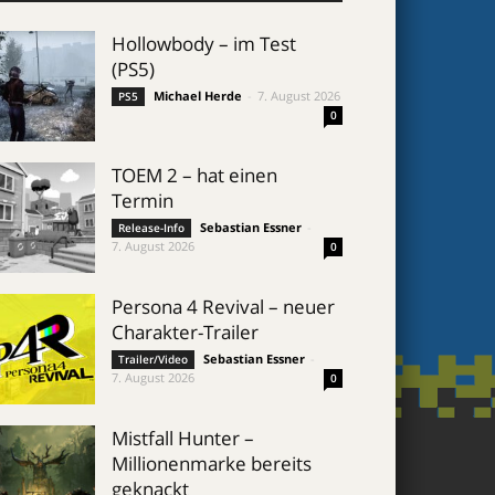
Hollowbody – im Test
(PS5)
Michael Herde
-
7. August 2026
PS5
0
TOEM 2 – hat einen
Termin
Sebastian Essner
-
Release-Info
7. August 2026
0
Persona 4 Revival – neuer
Charakter-Trailer
Sebastian Essner
-
Trailer/Video
7. August 2026
0
Mistfall Hunter –
Millionenmarke bereits
geknackt