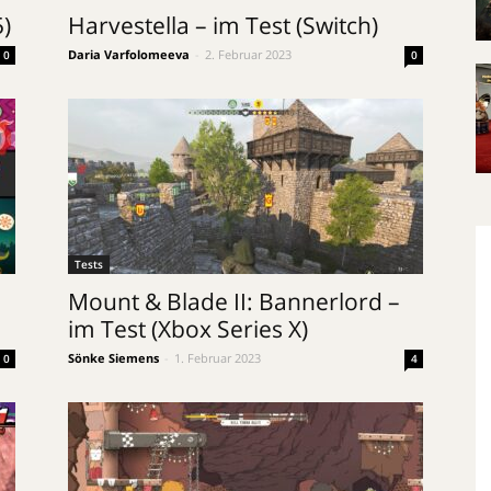
5)
Harvestella – im Test (Switch)
Daria Varfolomeeva
-
2. Februar 2023
0
0
Tests
Mount & Blade II: Bannerlord –
im Test (Xbox Series X)
Sönke Siemens
-
1. Februar 2023
0
4