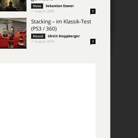
Sebastian Essner
-
News
7. August 2026
0
Stacking – im Klassik-Test
(PS3 / 360)
Ulrich Steppberger
-
Klassik
7. August 2026
0