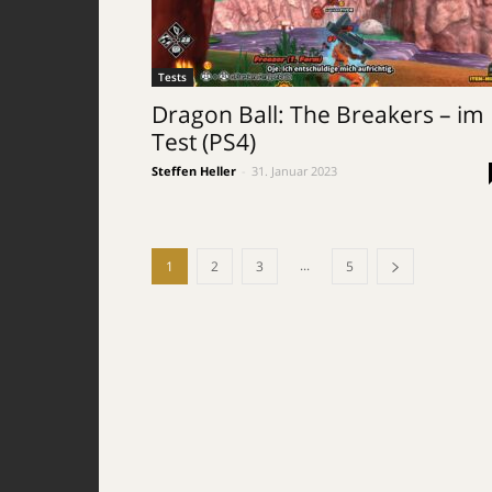
Tests
Dragon Ball: The Breakers – im
Test (PS4)
Steffen Heller
-
31. Januar 2023
...
1
2
3
5