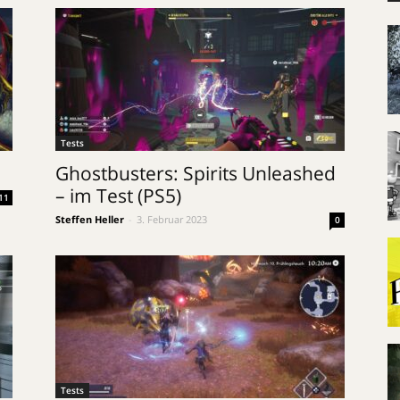
Tests
Ghostbusters: Spirits Unleashed
– im Test (PS5)
11
Steffen Heller
-
3. Februar 2023
0
Tests