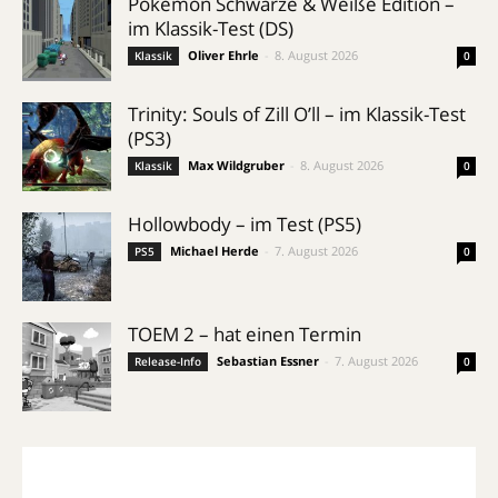
Pokémon Schwarze & Weiße Edition –
im Klassik-Test (DS)
Oliver Ehrle
-
8. August 2026
Klassik
0
Trinity: Souls of Zill O’ll – im Klassik-Test
(PS3)
Max Wildgruber
-
8. August 2026
Klassik
0
Hollowbody – im Test (PS5)
Michael Herde
-
7. August 2026
PS5
0
TOEM 2 – hat einen Termin
Sebastian Essner
-
7. August 2026
Release-Info
0