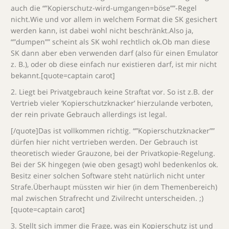
auch die “”Kopierschutz-wird-umgangen=böse””-Regel
nicht.Wie und vor allem in welchem Format die SK gesichert
werden kann, ist dabei wohl nicht beschränkt.Also ja,
“”dumpen”” scheint als SK wohl rechtlich ok.Ob man diese
SK dann aber eben verwenden darf (also für einen Emulator
z. B.), oder ob diese einfach nur existieren darf, ist mir nicht
bekannt.[quote=captain carot]
2. Liegt bei Privatgebrauch keine Straftat vor. So ist z.B. der
Vertrieb vieler ‘Kopierschutzknacker’ hierzulande verboten,
der
rein private
Gebrauch allerdings ist legal.
[/quote]Das ist vollkommen richtig. “”Kopierschutzknacker””
dürfen hier nicht vertrieben werden. Der Gebrauch ist
theoretisch wieder Grauzone, bei der Privatkopie-Regelung.
Bei der SK hingegen (wie oben gesagt) wohl bedenkenlos ok.
Besitz einer solchen Software steht natürlich nicht unter
Strafe.Überhaupt müssten wir hier (in dem Themenbereich)
mal zwischen Strafrecht und Zivilrecht unterscheiden. ;)
[quote=captain carot]
3. Stellt sich immer die Frage, was ein Kopierschutz ist und