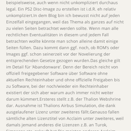
beispielsweise, auch wenn nicht unkompliziert durchaus
legal. Ein PS2 Disc-Image zu erstellen ist i.d.R. eh relativ
unkomplziert.In dem Blog bin ich bewusst nicht auf jeden
Einzelfall eingegangen, weil das Thema als ganzes auf nicht
zu vielen Seiten betrachtet werden sollte. Wenn man alle
rechtlichen Eventualitäten in diesem und jedem Fall
betrachten wollte könnte man schon alleine damit einige
Seiten füllen. Dazu kommt dann ggf. noch, ob ROM’s oder
Images ggf. schon seinerzeit vor der Novelierung der
entsprechenden Gesetze gezogen wurden.Das gleiche gilt
im Detail für ‘Abandonware’. Denn der Bereich reicht von
offiziell freigegebener Software über Software ohne
aktuellen Rechteinhaber und ohne offizielle Freigaben bis
zu Software, bei der noch/wieder ein Rechteinhaber
existiert der sich aber warum auch immer nicht weiter
darum kümmert.Ersteres stellt z.B. der Thalion Webshrine
dar. Ausnahme ist Thalions Airbus Simulation, die dank
ausgelaufener Lizenz unter zweiteres fällt.Genauso fallen
sämtliche alten Lizenztitel von Acclaim unter zweiteres, weil
damals jemand anderes die Lizenzen z.B. an Turok,