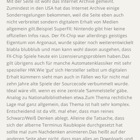
Mit der Seite ist wohl das Internet Archive gemeint.
Zumindest in den USA hat das Internet Archive einige
Sonderregelungen bekommen, weil die Seite eben auch
nicht verbreitet sondern digitalem Erhalt von Medien
allgemein gilt.Beispiel SuperFX: Nintendo gibt hier keine
offiziellen Infos raus. Der FX-Chip war allerdings geistiges
Eigentum von Argonaut, wurde später noch weiterentwickelt
blabla blubblub und man kann wohl davon ausgehen, dass
FX-Chip Spiele heute ein Lizensierungsproblem haben.Das
gilt übrigens auch für manche Automatenklassiker mit sehr
spezieller HW.Wie ‘gut’ sich Hersteller selbst um digitalen
Erhalt kümmern sieht man auch in Fällen wo für nicht mal
zehn Jahre alte Spiele der Sourcecode verbummelt wurde.
Ideal wäre vllt. wenn es eine zentrale ‘Sammelstelle’ gäbe.
Analog zu Nationalbibliotheken etwa.Zum Thema rechtliche
Lage mal ganz allgemein, das Thema ist halt sehr komplex.
Entscheidend ist da vllt. mal eher, dass man reines
Schwarz/Weiß Denken ablegt. Alleine die Tatsache, dass
sich der alberne Terminus Raubkopie durchgesetzt hat
sollte mal zum Nachdenken animieren.Das heißt auf der
anderen Seite aber nicht, dass man alles an Downloads und