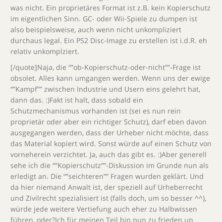
was nicht. Ein proprietäres Format ist z.B. kein Kopierschutz
im eigentlichen Sinn. GC- oder Wii-Spiele zu dumpen ist
also beispielsweise, auch wenn nicht unkompliziert
durchaus legal. Ein PS2 Disc-Image zu erstellen ist i.d.R. eh
relativ unkomplziert.
[/quote]Naja, die “”ob-Kopierschutz-oder-nicht””-Frage ist
obsolet. Alles kann umgangen werden. Wenn uns der ewige
“”Kampf”” zwischen Industrie und Usern eins gelehrt hat,
dann das. :)Fakt ist halt, dass sobald ein
Schutzmechanismus vorhanden ist (sei es nun rein
proprietär oder aber ein richtiger Schutz), darf eben davon
ausgegangen werden, dass der Urheber nicht möchte, dass
das Material kopiert wird. Sonst würde auf einen Schutz von
vorneherein verzichtet. Ja, auch das gibt es. :)Aber generell
sehe ich die “”Kopierschutz””-Diskussion im Grunde nun als
erledigt an. Die “”seichteren”” Fragen wurden geklärt. Und
da hier niemand Anwalt ist, der speziell auf Urheberrecht
und Zivilrecht spezialisiert ist (falls doch, um so besser ^^),
würde jede weitere Vertiefung auch eher zu Halbwissen
führen, oder?Ich für meinen Teil bin nun zu frieden un