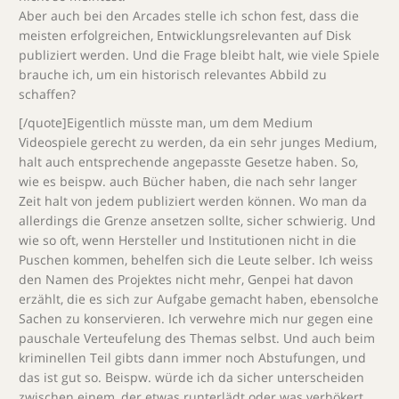
Aber auch bei den Arcades stelle ich schon fest, dass die
meisten erfolgreichen, Entwicklungsrelevanten auf Disk
publiziert werden. Und die Frage bleibt halt, wie viele Spiele
brauche ich, um ein historisch relevantes Abbild zu
schaffen?
[/quote]Eigentlich müsste man, um dem Medium
Videospiele gerecht zu werden, da ein sehr junges Medium,
halt auch entsprechende angepasste Gesetze haben. So,
wie es beispw. auch Bücher haben, die nach sehr langer
Zeit halt von jedem publiziert werden können. Wo man da
allerdings die Grenze ansetzen sollte, sicher schwierig. Und
wie so oft, wenn Hersteller und Institutionen nicht in die
Puschen kommen, behelfen sich die Leute selber. Ich weiss
den Namen des Projektes nicht mehr, Genpei hat davon
erzählt, die es sich zur Aufgabe gemacht haben, ebensolche
Sachen zu konservieren. Ich verwehre mich nur gegen eine
pauschale Verteufelung des Themas selbst. Und auch beim
kriminellen Teil gibts dann immer noch Abstufungen, und
das ist gut so. Beispw. würde ich da sicher unterscheiden
zwischen einem, der etwas runterlädt oder was verhökert,