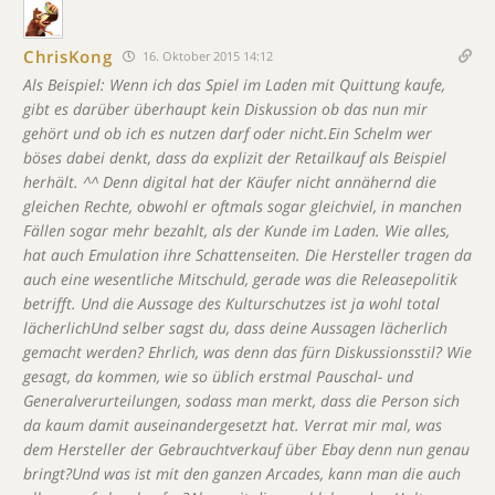
ChrisKong
16. Oktober 2015 14:12
Als Beispiel: Wenn ich das Spiel im Laden mit Quittung kaufe,
gibt es darüber überhaupt kein Diskussion ob das nun mir
gehört und ob ich es nutzen darf oder nicht.Ein Schelm wer
böses dabei denkt, dass da explizit der Retailkauf als Beispiel
herhält. ^^ Denn digital hat der Käufer nicht annähernd die
gleichen Rechte, obwohl er oftmals sogar gleichviel, in manchen
Fällen sogar mehr bezahlt, als der Kunde im Laden. Wie alles,
hat auch Emulation ihre Schattenseiten. Die Hersteller tragen da
auch eine wesentliche Mitschuld, gerade was die Releasepolitik
betrifft.
Und die Aussage des Kulturschutzes ist ja wohl total
lächerlichUnd selber sagst du, dass deine Aussagen lächerlich
gemacht werden? Ehrlich, was denn das fürn Diskussionsstil? Wie
gesagt, da kommen, wie so üblich erstmal Pauschal- und
Generalverurteilungen, sodass man merkt, dass die Person sich
da kaum damit auseinandergesetzt hat. Verrat mir mal, was
dem Hersteller der Gebrauchtverkauf über Ebay denn nun genau
bringt?Und was ist mit den ganzen Arcades, kann man die auch