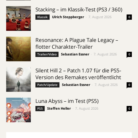
Stacking – im Klassik-Test (PS3 / 360)
Ulrich Steppberger
-
7. August 2026
Klassik
0
Resonance: A Plague Tale Legacy –
flotter Charakter-Trailer
Sebastian Essner
-
7. August 2026
Trailer/Video
0
Silent Hill 2 – Patch 1.07 für die PS5-
Version des Remakes veröffentlicht
Sebastian Essner
-
7. August 2026
Patch/Update
0
Luna Abyss – im Test (PS5)
Steffen Heller
-
7. August 2026
PS5
0