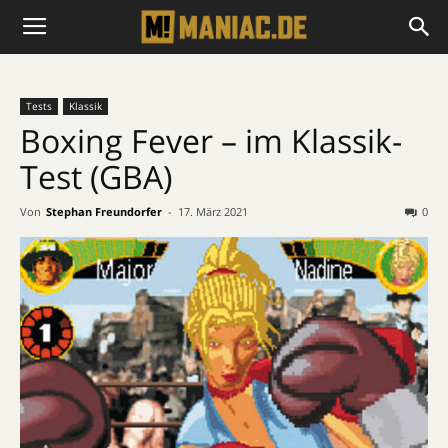
Tests
Klassik
Boxing Fever – im Klassik-
Test (GBA)
Von
Stephan Freundorfer
-
17. März 2021
0