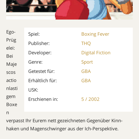
Ego-
Spiel:
Boxing Fever
Prüg
Publisher:
THQ
elei:
Developer:
Digital Fiction
Bei
Genre:
Sport
Maje
Getestet für:
GBA
s­cos
actio
Erhältlich für:
GBA
nlasti
USK:
gem
Erschienen in:
5 / 2002
Boxe
n
verpasst Ihr Eurem nett gezeichneten Ge­genüber Kinn­
haken und Magen­schwinger aus der Ich-Per­spek­tive.