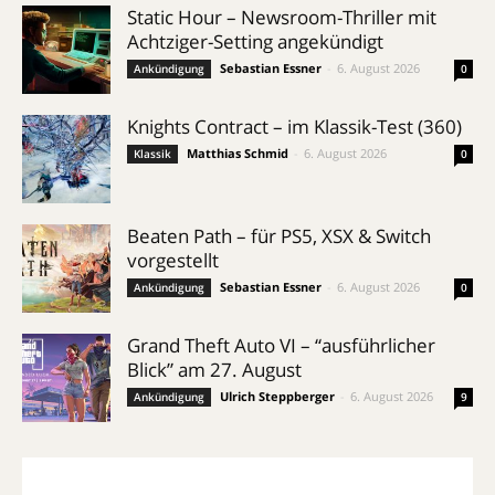
Static Hour – Newsroom-Thriller mit
Achtziger-Setting angekündigt
Sebastian Essner
-
6. August 2026
Ankündigung
0
Knights Contract – im Klassik-Test (360)
Matthias Schmid
-
6. August 2026
Klassik
0
Beaten Path – für PS5, XSX & Switch
vorgestellt
Sebastian Essner
-
6. August 2026
Ankündigung
0
Grand Theft Auto VI – “ausführlicher
Blick” am 27. August
Ulrich Steppberger
-
6. August 2026
Ankündigung
9