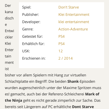
Der
Spiel:
Don't Starve
kana
Publisher:
Klei Entertainment
disch
Developer:
klei entertainment
e
Genre:
Action-Adventure
Entwi
Getestet für:
PS4
ckler
Klei
Erhältlich für:
PS4
Enter
USK:
12
tain
Erschienen in:
2 / 2014
ment
ist
bisher vor allem Spielern mit Hang zur virtuellen
Schlachtplatte ein Begriff: Die beiden
Shank
-Episoden
wurden augenscheinlich unter der Maxime Spritzen muss
es! gemacht, auch bei der Referenz-Schleicherei
Mark of
the Ninja
geht es nicht gerade zimperlich zur Sache. Das
bereits seit Längerem auf PC erhältliche
Dont Starve