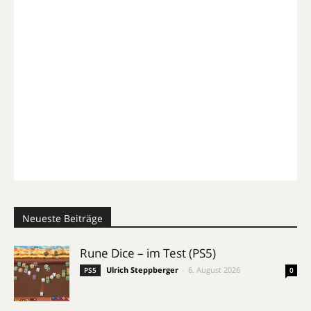
Neueste Beiträge
Rune Dice – im Test (PS5)
Ulrich Steppberger
-
6. August 2026
PS5
0