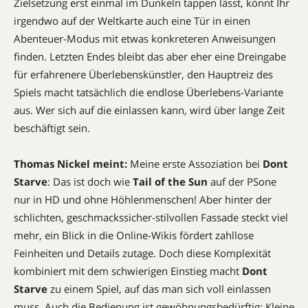
Zielsetzung erst einmal im Dunkeln tappen lässt, könnt Ihr
irgendwo auf der Weltkarte auch eine Tür in einen
Abenteuer-Modus mit etwas konkreteren Anweisungen
finden. Letzten Endes bleibt das aber eher eine Dreingabe
für erfahrenere Überlebenskünstler, den Hauptreiz des
Spiels macht tatsächlich die endlose Überlebens-Variante
aus. Wer sich auf die einlassen kann, wird über lange Zeit
beschäftigt sein.
Thomas Nickel meint:
Meine erste Assoziation bei
Dont
Starve
: Das ist doch wie
Tail of the Sun
auf der PSone 
nur in HD und ohne Höhlenmenschen! Aber hinter der
schlichten, geschmackssicher-stilvollen Fassade steckt viel
mehr, ein Blick in die Online-Wikis fördert zahllose
Feinheiten und Details zutage. Doch diese Komplexität
kombiniert mit dem schwierigen Einstieg macht
Dont
Starve
zu einem Spiel, auf das man sich voll einlassen
muss. Auch die Bedienung ist gewöhnungsbedürftig: Kleine