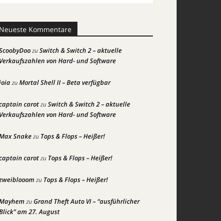
Neueste Kommentare
ScoobyDoo
Switch & Switch 2 – aktuelle
zu
Verkaufszahlen von Hard- und Software
joia
Mortal Shell II – Beta verfügbar
zu
captain carot
Switch & Switch 2 – aktuelle
zu
Verkaufszahlen von Hard- und Software
Max Snake
Tops & Flops – Heißer!
zu
captain carot
Tops & Flops – Heißer!
zu
zweiblooom
Tops & Flops – Heißer!
zu
Mayhem
Grand Theft Auto VI – “ausführlicher
zu
Blick” am 27. August