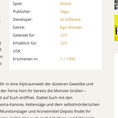
-
Spiel:
Doom
Publisher:
Sega
Developer:
id Software
r
Genre:
Ego-Shooter
Getestet für:
32X
)
Erhältlich für:
32X
d
USK:
en
Erschienen in:
1 / 1995
s
 Ihr in eine Alptraumwelt der düsteren Gewölbe und
er Ferne hört Ihr bereits die Monster brüllen –
 auf Euch eröffnet. Stattet Euch mit den
lasma-Kanone, Kettensäge und dem selbstmörderischen
unitionslager und Arzneimittel-Depots findet Ihr