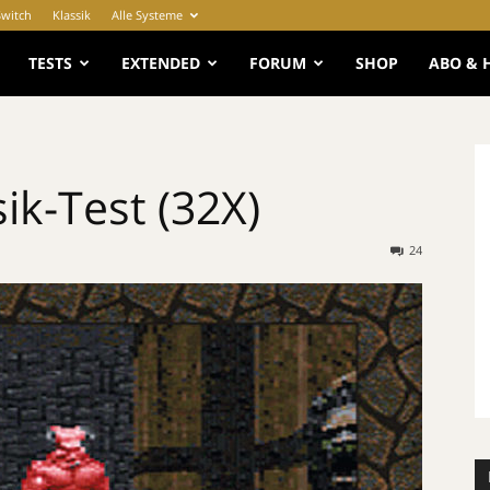
Switch
Klassik
Alle Systeme
e
TESTS
EXTENDED
FORUM
SHOP
ABO & 
ik-Test (32X)
24