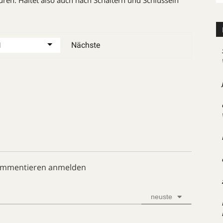
en. Haltet also auch nach Schaltern und Schlüsseln
Nächste
ommentieren anmelden
neuste