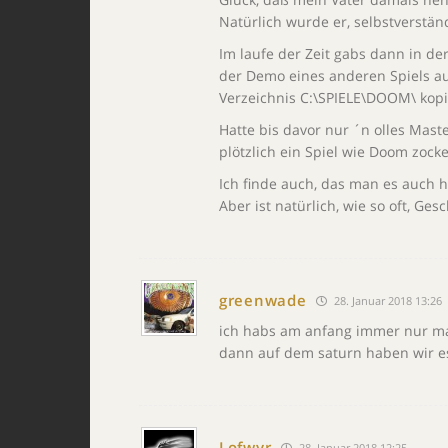
Natürlich wurde er, selbstverstän
Im laufe der Zeit gabs dann in d
der Demo eines anderen Spiels auf
Verzeichnis C:\SPIELE\DOOM\ kopi
Hatte bis davor nur ´n olles Mast
plötzlich ein Spiel wie Doom zock
Ich finde auch, das man es auch 
Aber ist natürlich, wie so oft, G
greenwade
28. Januar 2018 13:26
ich habs am anfang immer nur mal
dann auf dem saturn haben wir es
Lofwyr
28. Januar 2018 12:25