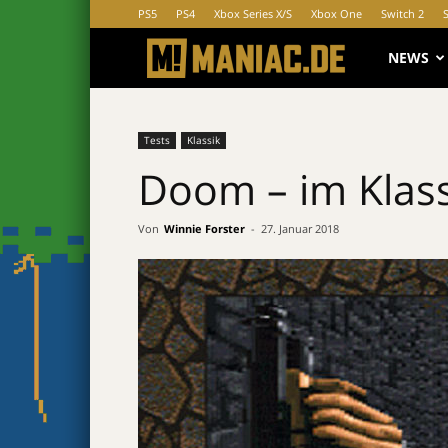
PS5
PS4
Xbox Series X/S
Xbox One
Switch 2
MANIAC.d
NEWS
Tests
Klassik
Doom – im Klass
Von
Winnie Forster
-
27. Januar 2018