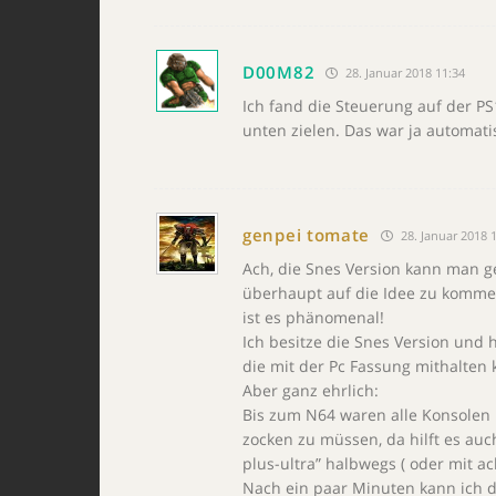
D00M82
28. Januar 2018 11:34
Ich fand die Steuerung auf der P
unten zielen. Das war ja automati
genpei tomate
28. Januar 2018 
Ach, die Snes Version kann man ge
überhaupt auf die Idee zu kommen
ist es phänomenal!
Ich besitze die Snes Version und h
die mit der Pc Fassung mithalten 
Aber ganz ehrlich:
Bis zum N64 waren alle Konsolen 
zocken zu müssen, da hilft es auch
plus-ultra” halbwegs ( oder mit
Nach ein paar Minuten kann ich d