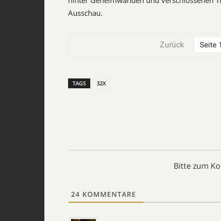
hinter Geheimwänden und verschlossenen Tür
Ausschau.
Zurück
TAGS
32X
Bitte zum K
24
KOMMENTARE