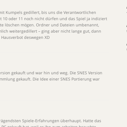
 Kumpels gedillert, bis uns die Verantwortlichen
t 10 oder 11 noch nicht dürfen und das Spiel ja indiziert
itte löschen mögen. Ordner und Dateien umbenannt,
ich weitergedillert – ging aber nicht lange gut, dann
hr Hausverbot deswegen XD
Version gekauft und war hin und weg. Die SNES Version
Sammlung gekauft. Die Idee einer SNES Portierung war
rägendsten Spiele-Erfahrungen überhaupt. Hatte das
PC gekauft hat, weil er ihn zum arbeiten brauchte.