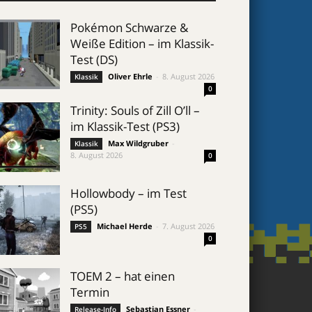
Pokémon Schwarze &
Weiße Edition – im Klassik-
Test (DS)
Oliver Ehrle
-
8. August 2026
Klassik
0
Trinity: Souls of Zill O’ll –
im Klassik-Test (PS3)
Max Wildgruber
-
Klassik
8. August 2026
0
Hollowbody – im Test
(PS5)
Michael Herde
-
7. August 2026
PS5
0
TOEM 2 – hat einen
Termin
Sebastian Essner
-
Release-Info