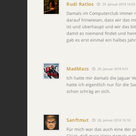
Rudi Ratlos
29. Januar 2018 16:03
Damals im Computerclub immer mit
darauf hinwiesen, dass wir das mi
ist und überhaupt und wir das b
damit es niemand findet und heiml
gab es erst einmal ein halbes Ja
MadMacs
29. Januar 2018 9:51
Ich hatte mir damals die Jaguar 
hatte ich eigentlich nur für die 
schon schräg an sich.
Sanftmut
28. Januar 2018 16:18
Für mich war das auch eine der p
Glück, daß mein Vater damals nen 