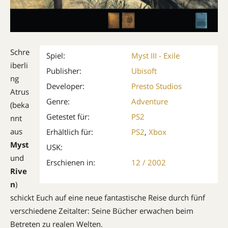
Schre
Spiel:
Myst III - Exile
iberli
Publisher:
Ubisoft
ng
Developer:
Presto Studios
Atrus
Genre:
Adventure
(beka
Getestet für:
PS2
nnt
aus
Erhältlich für:
PS2
,
Xbox
Myst
USK:
und
Erschienen in:
12 / 2002
Rive
n
)
schickt Euch auf eine neue fantastische Reise durch fünf
verschiedene Zeitalter: Seine Bücher erwachen beim
Betreten zu realen Welten.