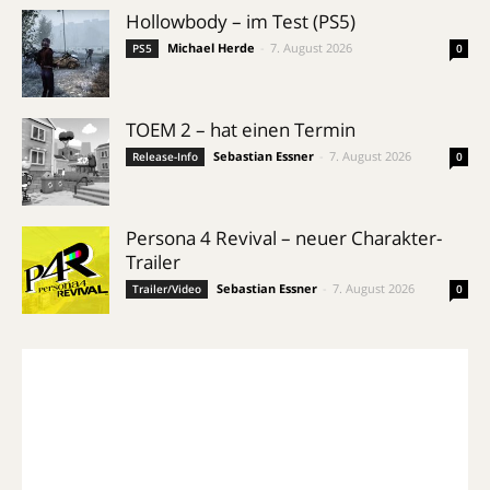
Hollowbody – im Test (PS5)
Michael Herde
-
7. August 2026
PS5
0
TOEM 2 – hat einen Termin
Sebastian Essner
-
7. August 2026
Release-Info
0
Persona 4 Revival – neuer Charakter-
Trailer
Sebastian Essner
-
7. August 2026
Trailer/Video
0