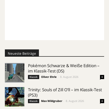
Neueste Beiträge
Pokémon Schwarze & Weiße Edition –
im Klassik-Test (DS)
Oliver Ehrle
-
8. August 2026
Klassik
0
Trinity: Souls of Zill O’ll – im Klassik-Test
(PS3)
Max Wildgruber
-
8. August 2026
Klassik
0