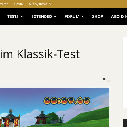
Switch
Klassik
Alle Systeme
e
TESTS
EXTENDED
FORUM
SHOP
ABO & 
im Klassik-Test
0