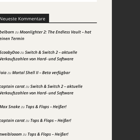
Neueste Kommentare
belborn
Moonlighter 2: The Endless Vault – hat
zu
einen Termin
ScoobyDoo
Switch & Switch 2 – aktuelle
zu
Verkaufszahlen von Hard- und Software
joia
Mortal Shell II – Beta verfügbar
zu
captain carot
Switch & Switch 2 – aktuelle
zu
Verkaufszahlen von Hard- und Software
Max Snake
Tops & Flops – Heißer!
zu
captain carot
Tops & Flops – Heißer!
zu
zweiblooom
Tops & Flops – Heißer!
zu