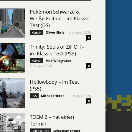
Pokémon Schwarze &
Weiße Edition – im Klassik-
Test (DS)
Oliver Ehrle
-
8. August 2026
Klassik
0
Trinity: Souls of Zill O’ll –
im Klassik-Test (PS3)
Max Wildgruber
-
Klassik
8. August 2026
0
Hollowbody – im Test
(PS5)
Michael Herde
-
7. August 2026
PS5
0
TOEM 2 – hat einen
Termin
Sebastian Essner
-
Release-Info