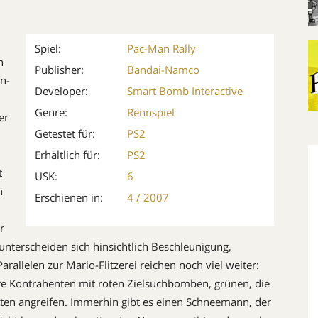
Spiel:
Pac-Man Rally
n
Publisher:
Bandai-Namco
n-
Developer:
Smart Bomb Interactive
Genre:
Rennspiel
er
Getestet für:
PS2
Erhältlich für:
PS2
t
USK:
6
h
Erschienen in:
4 / 2007
r
e unterscheiden sich hinsichtlich Beschleunigung,
allelen zur Mario-Flitzerei reichen noch viel weiter:
ure Kontrahenten mit roten Zielsuchbomben, grünen, die
erten angreifen. Immerhin gibt es einen Schneemann, der