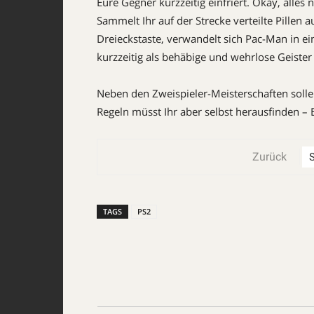
Eure Gegner kurzzeitig einfriert. Okay, alles
Sammelt Ihr auf der Strecke verteilte Pillen auf
Dreieckstaste, verwandelt sich Pac-Man in ein
kurzzeitig als behäbige und wehrlose Geiste
Neben den Zweispieler-Meister­schaften soll
Regeln müsst Ihr aber selbst herausfinden – 
Zurück
TAGS
PS2