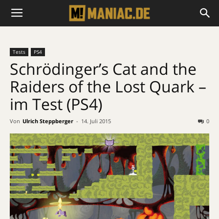
Tests
PS4
Schrödinger’s Cat and the
Raiders of the Lost Quark –
im Test (PS4)
Von
Ulrich Steppberger
-
14. Juli 2015
0