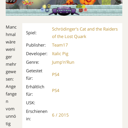
Manc
Schrödinger's Cat and the Raiders
Spiel:
hmal
of the Lost Quark
wäre
Publisher:
Team17
weni
Developer:
Italic Pig
ger
Genre:
Jump'n'Run
mehr
Getestet
gewe
PS4
für:
sen:
Ange
Erhältlich
PS4
fange
für:
n
USK:
vom
Erschienen
6 / 2015
unnö
in:
tig