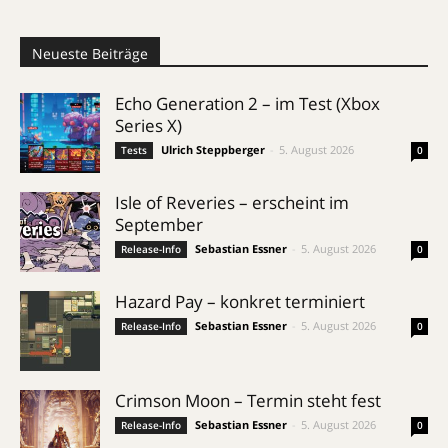
Neueste Beiträge
Echo Generation 2 – im Test (Xbox
Series X)
Ulrich Steppberger
-
5. August 2026
Tests
0
Isle of Reveries – erscheint im
September
Sebastian Essner
-
5. August 2026
Release-Info
0
Hazard Pay – konkret terminiert
Sebastian Essner
-
5. August 2026
Release-Info
0
Crimson Moon – Termin steht fest
Sebastian Essner
-
5. August 2026
Release-Info
0