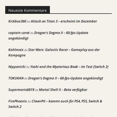
Neueste Kommentare
Kickbox360
Attack on Titan 3 – erscheint im Dezember
zu
captain carot
Dragon’s Dogma II – 60-fps-Update
zu
angekündigt
Kahlmoix
Star Wars: Galactic Racer – Gameplay aus der
zu
Kampagne
Nipponichi
Yoshi and the Mysterious Book – im Test (Switch 2)
zu
TOKUKAN
Dragon’s Dogma II – 60-fps-Update angekündigt
zu
Supermario6819
Mortal Shell II – Beta verfügbar
zu
FirePhoenix
CloverPit – kommt auch für PS4, PS5, Switch &
zu
Switch 2