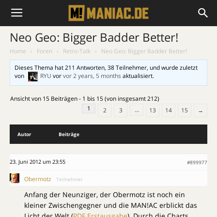
Neo Geo: Bigger Badder Better!
Home
›
Foren
›
Retro-Talk
›
Neo Geo: Bigger Badder Better!
Dieses Thema hat 211 Antworten, 38 Teilnehmer, und wurde zuletzt
von
RYU
vor
vor 2 years, 5 months
aktualisiert.
Ansicht von 15 Beiträgen - 1 bis 15 (von insgesamt 212)
1
…
2
3
13
14
15
→
Autor
Beiträge
23. Juni 2012 um 23:55
#899977
Obermotz
Teilnehmer
Anfang der Neunziger, der Obermotz ist noch ein
kleiner Zwischengegner und die MAN!AC erblickt das
Licht der Welt (
PDF Erstausgabe
). Durch die Charts