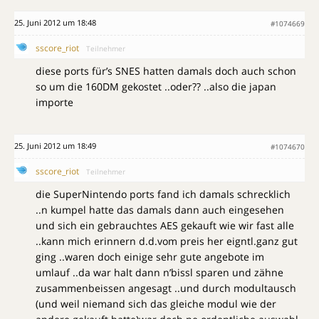
25. Juni 2012 um 18:48
#1074669
sscore_riot
Teilnehmer
diese ports für’s SNES hatten damals doch auch schon
so um die 160DM gekostet ..oder?? ..also die japan
importe
25. Juni 2012 um 18:49
#1074670
sscore_riot
Teilnehmer
die SuperNintendo ports fand ich damals schrecklich
..n kumpel hatte das damals dann auch eingesehen
und sich ein gebrauchtes AES gekauft wie wir fast alle
..kann mich erinnern d.d.vom preis her eigntl.ganz gut
ging ..waren doch einige sehr gute angebote im
umlauf ..da war halt dann n’bissl sparen und zähne
zusammenbeissen angesagt ..und durch modultausch
(und weil niemand sich das gleiche modul wie der