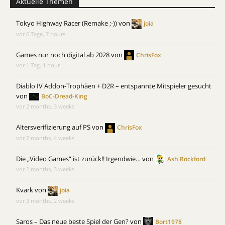
Aktuelle Themen
Tokyo Highway Racer (Remake ;-))
von
joia
vor 6 Tage, 7 hours
Games nur noch digital ab 2028
von
ChrisFox
vor 1 Tag, 1 hour
Diablo IV Addon-Trophäen + D2R – entspannte Mitspieler gesucht
von
BoC-Dread-King
vor 2 months, 3 weeks
Altersverifizierung auf PS
von
ChrisFox
vor 2 months, 4 weeks
Die „Video Games“ ist zurück!! Irgendwie…
von
Ash Rockford
vor 2 months, 3 weeks
Kvark
von
joia
vor 3 months, 2 weeks
Saros – Das neue beste Spiel der Gen?
von
Bort1978