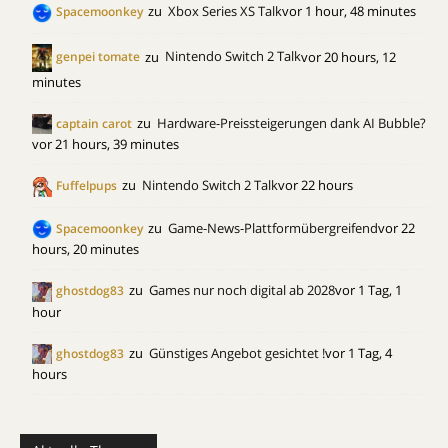
zu
Xbox Series XS Talk
vor 1 hour, 48 minutes
Spacemoonkey
zu
Nintendo Switch 2 Talk
vor 20 hours, 12
genpei tomate
minutes
zu
Hardware-Preissteigerungen dank AI Bubble?
captain carot
vor 21 hours, 39 minutes
zu
Nintendo Switch 2 Talk
vor 22 hours
Fuffelpups
zu
Game-News-Plattformübergreifend
vor 22
Spacemoonkey
hours, 20 minutes
zu
Games nur noch digital ab 2028
vor 1 Tag, 1
ghostdog83
hour
zu
Günstiges Angebot gesichtet !
vor 1 Tag, 4
ghostdog83
hours