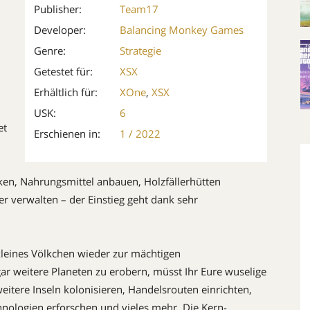
Publisher:
Team17
Developer:
Balancing Monkey Games
Genre:
Strategie
Getestet für:
XSX
Erhältlich für:
XOne
,
XSX
USK:
6
et
Erschienen in:
1 / 2022
cken, Nahrungsmittel anbauen, Holzfällerhütten
ser verwalten – der Einstieg geht dank sehr
kleines Völkchen wieder zur mächtigen
r weitere Planeten zu erobern, müsst Ihr Eure wuselige
eitere Inseln kolonisieren, Handelsrouten einrichten,
nologien erforschen und vieles mehr. Die Kern-