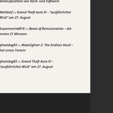
Verkaufszahlen von Hard- und Software
Walldorf
Grand Theft Auto VI – “ausführlicher
zu
Blick” am 27. August
Supermario6819
Beast of Reincarnation – die
zu
ersten 21 Minuten
ghostdog83
Moonlighter 2: The Endless Vault –
zu
hat einen Termin
ghostdog83
Grand Theft Auto VI –
zu
“ausführlicher Blick” am 27. August