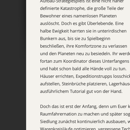
Aufbau-Strategiespiels ist eine nicht näher
definierte Katastrophe, die große Teile der
Bewohner eines namenlosen Planeten
auslöscht. Doch es gibt Überlebende. Eine
halbe Ewigkeit harrten sie in unterirdischen
Bunkern aus, bis sie zu Spielbeginn
beschließen, ihre Komfortzone zu verlassen
und den Planeten neu zu besiedeln. Ihr werd
fortan zum Koordinator dieses Unterfangens
und habt schon bald alle Hände voll zu tun.
Häuser errichten, Expeditionstrupps losschi
aufstellen, ­Steinbrüche platzieren, Lagerhäu
ausführlichem Tutorial gut von der Hand.
Doch das ist erst der Anfang, denn um Euer 
Raumfahrernation zu machen und später soga
Siedlung zunächst kontinuierlich ausbauen, w
Warenkreisläufe optimieren, vergessene Tech