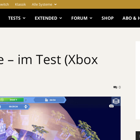
Switch
Klassik
Alle Systeme
e
TESTS
EXTENDED
FORUM
SHOP
ABO & 
 – im Test (Xbox
0