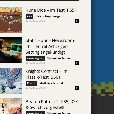
Rune Dice – im Test (PS5)
Ulrich Steppberger
-
PS5
6. August 2026
0
Static Hour – Newsroom-
Thriller mit Achtziger-
Setting angekündigt
Sebastian Essner
-
Ankündigung
6. August 2026
0
Knights Contract – im
Klassik-Test (360)
Matthias Schmid
-
Klassik
6. August 2026
0
Beaten Path – für PS5, XSX
& Switch vorgestellt
Sebastian Essner
-
Ankündigung