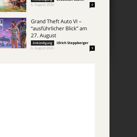
6. August 2026
0
Grand Theft Auto VI –
“ausführlicher Blick” am
27. August
Ulrich Steppberger
-
Ankündigung
6. August 2026
9