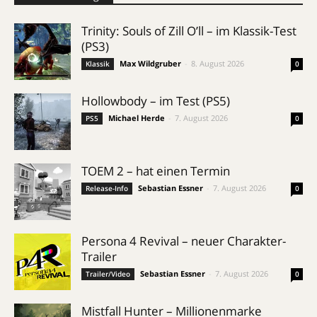
Trinity: Souls of Zill O’ll – im Klassik-Test
(PS3)
Max Wildgruber
-
8. August 2026
Klassik
0
Hollowbody – im Test (PS5)
Michael Herde
-
7. August 2026
PS5
0
TOEM 2 – hat einen Termin
Sebastian Essner
-
7. August 2026
Release-Info
0
Persona 4 Revival – neuer Charakter-
Trailer
Sebastian Essner
-
7. August 2026
Trailer/Video
0
Mistfall Hunter – Millionenmarke