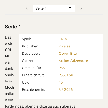
Seite 1
Das
Spiel:
GRIME II
erste
Publisher:
Kwalee
GRI
Developer:
Clover Bite
ME
Genre:
Action-Adventure
war
Getestet für:
PS5
dank
Souls
Erhältlich für:
PS5
,
XSX
like-
USK:
16
Mech
Erschienen in:
5 / 2026
anike
n ein
forderndes, aber gleichzeitig auch überaus