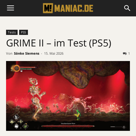
Tests
PS5
GRIME II – im Test (PS5)
Von
Sönke Siemens
-
15. Mai 2026
1