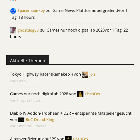
zu
Game-News-Plattformübergreifend
vor 1
Spacemoonkey
Tag, 18 hours
zu
Games nur noch digital ab 2028
vor 1 Tag, 22
ghostdog83
hours
Aktuelle Themen
Tokyo Highway Racer (Remake ;-))
von
joia
vor 1 week
Games nur noch digital ab 2028
von
ChrisFox
vor 1 Tag, 22 hours
Diablo IV Addon-Trophäen + D2R – entspannte Mitspieler gesucht
von
BoC-Dread-King
vor 2 months, 3 weeks
Altersverifizierung auf PS
von
ChrisFox