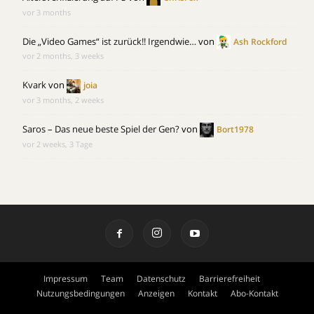
vor 3 months
Die „Video Games“ ist zurück!! Irgendwie…
von
Ash Rockford
vor 2 months, 3 weeks
Kvark
von
joia
vor 3 months, 2 weeks
Saros – Das neue beste Spiel der Gen?
von
Bort1978
vor 2 weeks, 3 Tage
Impressum
Team
Datenschutz
Barrierefreiheit
Nutzungsbedingungen
Anzeigen
Kontakt
Abo-Kontakt