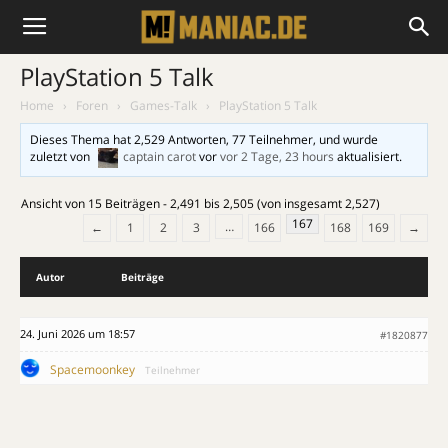
PlayStation 5 Talk
Home
›
Foren
›
Games-Talk
›
PlayStation 5 Talk
Dieses Thema hat 2,529 Antworten, 77 Teilnehmer, und wurde
zuletzt von
captain carot
vor
vor 2 Tage, 23 hours
aktualisiert.
Ansicht von 15 Beiträgen - 2,491 bis 2,505 (von insgesamt 2,527)
167
…
←
1
2
3
166
168
169
→
Autor
Beiträge
24. Juni 2026 um 18:57
#1820877
Spacemoonkey
Teilnehmer