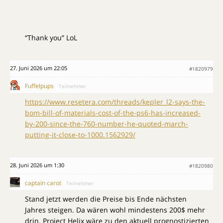
“Thank you” LoL
27. Juni 2026 um 22:05
#1820979
Fuffelpups
Teilnehmer
https://www.resetera.com/threads/kepler_l2-says-the-
bom-bill-of-materials-cost-of-the-ps6-has-increased-
by-200-since-the-760-number-he-quoted-march-
putting-it-close-to-1000.1562929/
28. Juni 2026 um 1:30
#1820980
captain carot
Teilnehmer
Stand jetzt werden die Preise bis Ende nächsten
Jahres steigen. Da wären wohl mindestens 200$ mehr
drin. Project Helix wäre zu den aktuell prognostizierten