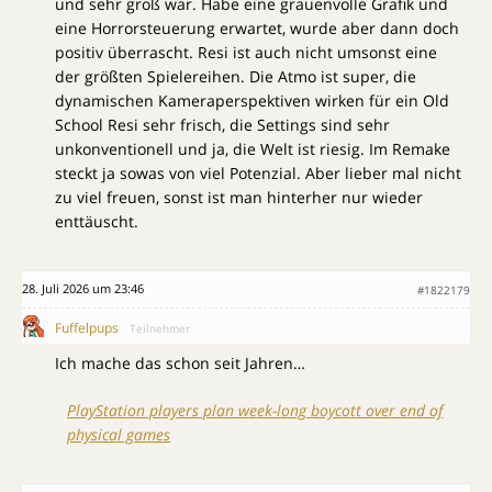
und sehr groß war. Habe eine grauenvolle Grafik und
eine Horrorsteuerung erwartet, wurde aber dann doch
positiv überrascht. Resi ist auch nicht umsonst eine
der größten Spielereihen. Die Atmo ist super, die
dynamischen Kameraperspektiven wirken für ein Old
School Resi sehr frisch, die Settings sind sehr
unkonventionell und ja, die Welt ist riesig. Im Remake
steckt ja sowas von viel Potenzial. Aber lieber mal nicht
zu viel freuen, sonst ist man hinterher nur wieder
enttäuscht.
28. Juli 2026 um 23:46
#1822179
Fuffelpups
Teilnehmer
Ich mache das schon seit Jahren…
PlayStation players plan week-long boycott over end of
physical games