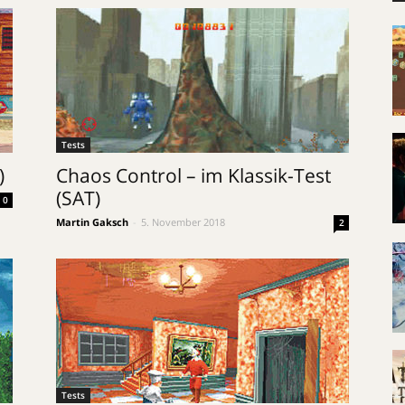
Tests
)
Chaos Control – im Klassik-Test
(SAT)
0
Martin Gaksch
-
5. November 2018
2
Tests