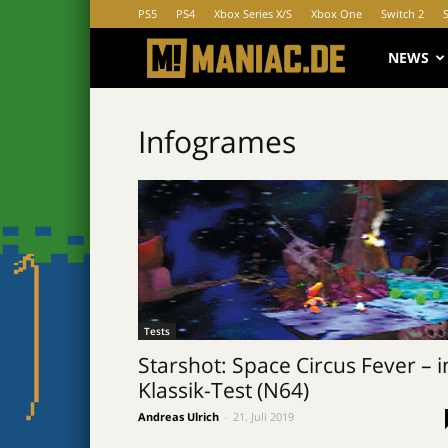
PS5
PS4
Xbox Series X/S
Xbox One
Switch 2
MANIAC.d
NEWS
Infogrames
Tests
Starshot: Space Circus Fever – 
Klassik-Test (N64)
Andreas Ulrich
-
21. Juli 2019