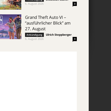
6. August 2026
0
Grand Theft Auto VI –
“ausführlicher Blick” am
27. August
Ulrich Steppberger
-
Ankündigung
6. August 2026
9