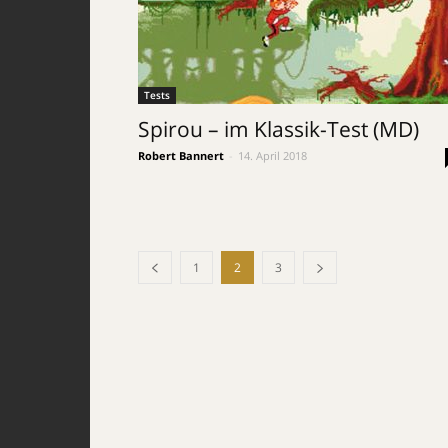
Tests
Spirou – im Klassik-Test (MD)
Robert Bannert
-
14. April 2018
1
2
3