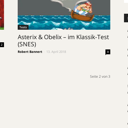
Tests
Asterix & Obelix – im Klassik-Test
(SNES)
2
Robert Bannert
-
13. April 2018
0
Seite 2 von 3