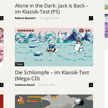
Alone in the Dark: Jack is Back –
im Klassik-Test (PS)
Robert Bannert
-
14. August 2018
2
1
Tests
Die Schlümpfe – im Klassik-Test
(Mega-CD)
Andreas Knauf
-
20. April 2018
3
2