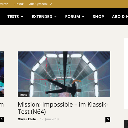
Switch
Klassik
Alle Systeme
e
TESTS
EXTENDED
FORUM
SHOP
ABO & 
Tests
im
Mission: Impossible – im Klassik-
Test (N64)
Oliver Ehrle
-
17. Juni 2019
0
5