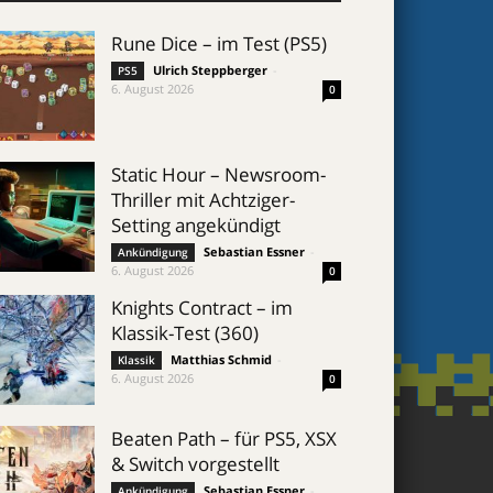
Rune Dice – im Test (PS5)
Ulrich Steppberger
-
PS5
6. August 2026
0
Static Hour – Newsroom-
Thriller mit Achtziger-
Setting angekündigt
Sebastian Essner
-
Ankündigung
6. August 2026
0
Knights Contract – im
Klassik-Test (360)
Matthias Schmid
-
Klassik
6. August 2026
0
Beaten Path – für PS5, XSX
& Switch vorgestellt
Sebastian Essner
-
Ankündigung