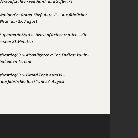
Verkaufszahlen von Hard- und Software
Walldorf
Grand Theft Auto VI – “ausführlicher
zu
Blick” am 27. August
Supermario6819
Beast of Reincarnation – die
zu
ersten 21 Minuten
ghostdog83
Moonlighter 2: The Endless Vault –
zu
hat einen Termin
ghostdog83
Grand Theft Auto VI –
zu
“ausführlicher Blick” am 27. August