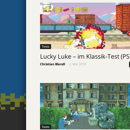
Tests
Lucky Luke – im Klassik-Test (PS
Christian Blendl
-
2. Mai 2019
Tests