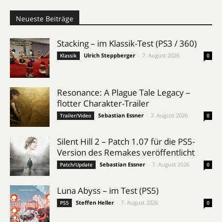
Neueste Beiträge
Stacking – im Klassik-Test (PS3 / 360)
Ulrich Steppberger
-
7. August 2026
Klassik
0
Resonance: A Plague Tale Legacy –
flotter Charakter-Trailer
Sebastian Essner
-
7. August 2026
Trailer/Video
0
Silent Hill 2 – Patch 1.07 für die PS5-
Version des Remakes veröffentlicht
Sebastian Essner
-
7. August 2026
Patch/Update
0
Luna Abyss – im Test (PS5)
Steffen Heller
-
7. August 2026
PS5
0