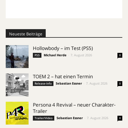
Neueste Beiträge
Hollowbody – im Test (PS5)
Michael Herde
-
7. August 2026
PS5
0
TOEM 2 – hat einen Termin
Sebastian Essner
-
7. August 2026
Release-Info
0
Persona 4 Revival – neuer Charakter-
Trailer
Sebastian Essner
-
7. August 2026
Trailer/Video
0