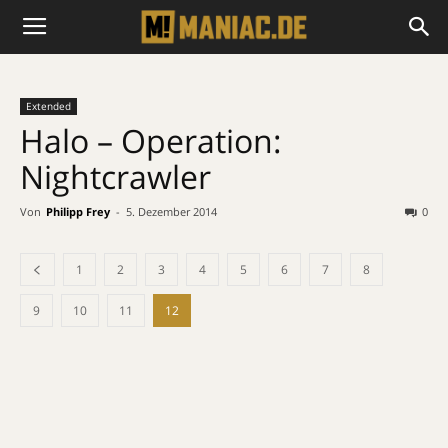
Extended
Halo – Operation:
Nightcrawler
Von
Philipp Frey
-
5. Dezember 2014
0
1
2
3
4
5
6
7
8
9
10
11
12