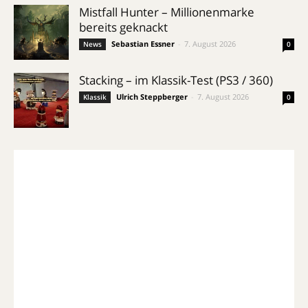
Mistfall Hunter – Millionenmarke
bereits geknackt
Sebastian Essner
-
7. August 2026
News
0
Stacking – im Klassik-Test (PS3 / 360)
Ulrich Steppberger
-
7. August 2026
Klassik
0