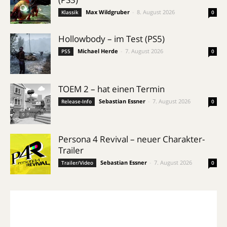
Max Wildgruber
-
8. August 2026
Klassik
0
Hollowbody – im Test (PS5)
Michael Herde
-
7. August 2026
PS5
0
TOEM 2 – hat einen Termin
Sebastian Essner
-
7. August 2026
Release-Info
0
Persona 4 Revival – neuer Charakter-
Trailer
Sebastian Essner
-
7. August 2026
Trailer/Video
0