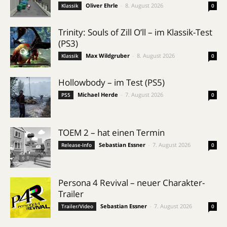
Oliver Ehrle
-
8. August 2026
Klassik
0
Trinity: Souls of Zill O’ll – im Klassik-Test
(PS3)
Max Wildgruber
-
8. August 2026
Klassik
0
Hollowbody – im Test (PS5)
Michael Herde
-
7. August 2026
PS5
0
TOEM 2 – hat einen Termin
Sebastian Essner
-
7. August 2026
Release-Info
0
Persona 4 Revival – neuer Charakter-
Trailer
Sebastian Essner
-
7. August 2026
Trailer/Video
0