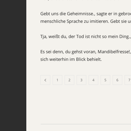
Gebt uns die Geheimnisse., sagte er in gebr
menschliche Sprache zu imitieren. Gebt sie 
Tja, weißt du, der Tod ist nicht so mein Ding.
Es sei denn, du gehst voran, Mandibelfresse!
sich weiterhin im Blick behielt.
1
2
3
4
5
6
7