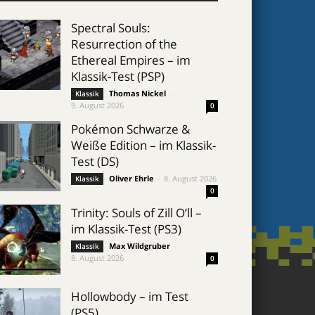
Spectral Souls:
Resurrection of the
Ethereal Empires – im
Klassik-Test (PSP)
Thomas Nickel
-
Klassik
9. August 2026
0
Pokémon Schwarze &
Weiße Edition – im Klassik-
Test (DS)
Oliver Ehrle
-
8. August 2026
Klassik
0
Trinity: Souls of Zill O’ll –
im Klassik-Test (PS3)
Max Wildgruber
-
Klassik
8. August 2026
0
Hollowbody – im Test
(PS5)