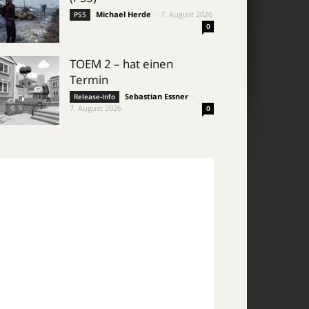
Michael Herde
-
7. August 2026
PS5
0
TOEM 2 – hat einen
Termin
Sebastian Essner
-
Release-Info
7. August 2026
0