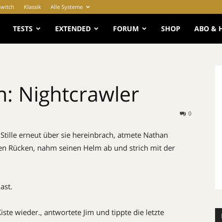
Switch
Klassik
Alle Systeme
e
TESTS
EXTENDED
FORUM
SHOP
ABO & 
n: Nightcrawler
0
Stille erneut über sie hereinbrach, atmete Nathan
inen Rücken, nahm seinen Helm ab und strich mit der
st.
ste wieder., antwortete Jim und tippte die letzte