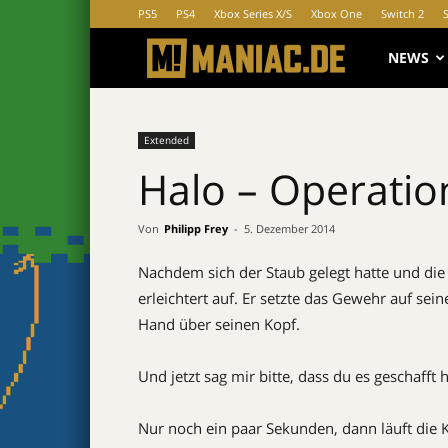
PS5
PS4
Xbox Series X/S
Xbox One
Switch 2
MANIAC.d
NEWS
Extended
Halo – Operatio
Von
Philipp Frey
-
5. Dezember 2014
Nachdem sich der Staub gelegt hatte und die 
erleichtert auf. Er setzte das Gewehr auf se
Hand über seinen Kopf.
Und jetzt sag mir bitte, dass du es geschafft ha
Nur noch ein paar Sekunden, dann läuft die Ki