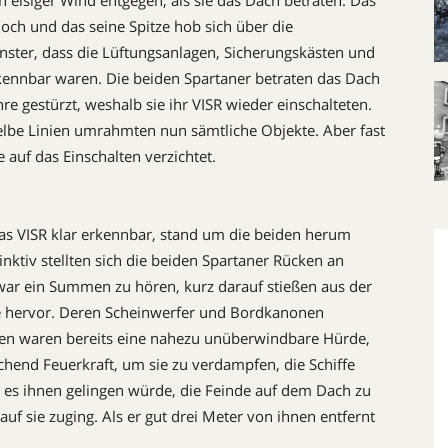
n eisiger Wind entgegen, als sie das Dach betraten. Das
ch und das seine Spitze hob sich über die
ster, dass die Lüftungsanlagen, Sicherungskästen und
kennbar waren. Die beiden Spartaner betraten das Dach
e gestürzt, weshalb sie ihr VISR wieder einschalteten.
elbe Linien umrahmten nun sämtliche Objekte. Aber fast
auf das Einschalten verzichtet.
as VISR klar erkennbar, stand um die beiden herum
inktiv stellten sich die beiden Spartaner Rücken an
war ein Summen zu hören, kurz darauf stießen aus der
e hervor. Deren Scheinwerfer und Bordkanonen
liten waren bereits eine nahezu unüberwindbare Hürde,
hend Feuerkraft, um sie zu verdampfen, die Schiffe
s es ihnen gelingen würde, die Feinde auf dem Dach zu
auf sie zuging. Als er gut drei Meter von ihnen entfernt