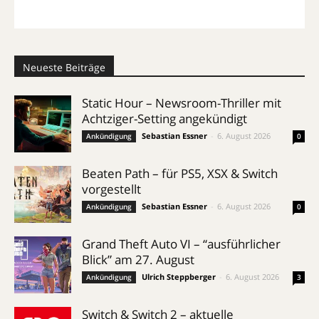
Neueste Beiträge
Static Hour – Newsroom-Thriller mit
Achtziger-Setting angekündigt
Sebastian Essner
-
6. August 2026
Ankündigung
0
Beaten Path – für PS5, XSX & Switch
vorgestellt
Sebastian Essner
-
6. August 2026
Ankündigung
0
Grand Theft Auto VI – “ausführlicher
Blick” am 27. August
Ulrich Steppberger
-
6. August 2026
Ankündigung
3
Switch & Switch 2 – aktuelle