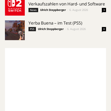
Verkaufszahlen von Hard- und Software
Ulrich Steppberger
-
6. August 2026
News
3
Yerba Buena – im Test (PS5)
Ulrich Steppberger
-
6. August 2026
PS5
0