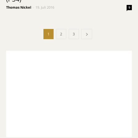
Thomas Nickel
-
19. Juli 2016
9
1
2
3