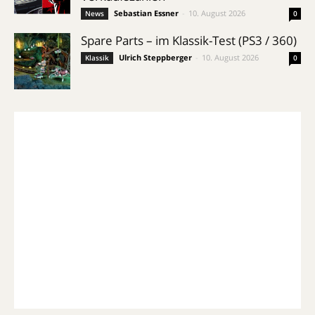
Sebastian Essner
-
10. August 2026
News
0
Spare Parts – im Klassik-Test (PS3 / 360)
Ulrich Steppberger
-
10. August 2026
Klassik
0