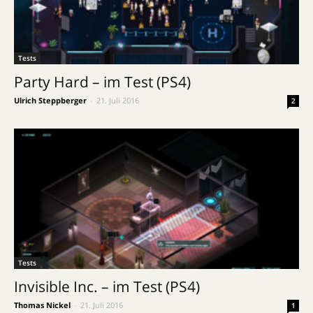
Tests
Party Hard – im Test (PS4)
Ulrich Steppberger
-
21. Juli 2016
2
Tests
Invisible Inc. – im Test (PS4)
Thomas Nickel
-
21. Juli 2016
1