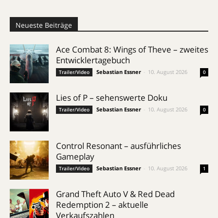
Neueste Beiträge
Ace Combat 8: Wings of Theve – zweites
Entwicklertagebuch
Sebastian Essner
-
10. August 2026
Trailer/Video
0
Lies of P – sehenswerte Doku
Sebastian Essner
-
10. August 2026
Trailer/Video
0
Control Resonant – ausführliches
Gameplay
Sebastian Essner
-
10. August 2026
Trailer/Video
1
Grand Theft Auto V & Red Dead
Redemption 2 – aktuelle
Verkaufszahlen