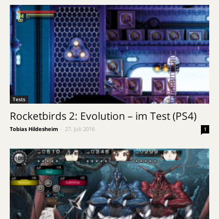
Tests
Rocketbirds 2: Evolution – im Test (PS4)
Tobias Hildesheim
-
27. Juli 2016
1