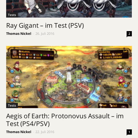
Tests
Ray Gigant – im Test (PSV)
Thomas Nickel
-
26. Juli 2016
2
Tests
Aegis of Earth: Protonovus Assault – im
Test (PS4/PSV)
Thomas Nickel
-
22. Juli 2016
1