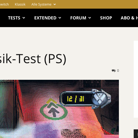
Switch
Klassik
Alle Systeme
e
TESTS
EXTENDED
FORUM
SHOP
ABO & 
ik-Test (PS)
0