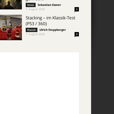
Sebastian Essner
-
News
7. August 2026
0
Stacking – im Klassik-Test
(PS3 / 360)
Ulrich Steppberger
-
Klassik
7. August 2026
0