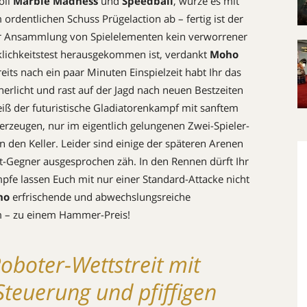
oll
Marble Madness
und
Speedball
, würze es mit
ordentlichen Schuss Prügelaction ab ­– fertig ist der
er Ansammlung von Spielelementen kein verworrener
cklichkeitstest herausgekommen ist, verdankt
Moho
its nach ein paar Minuten Einspielzeit habt Ihr das
nerlicht und rast auf der Jagd nach neuen Bestzeiten
eiß der futuristische Gladiatorenkampf mit sanftem
berzeugen, nur im eigentlich gelungenen Zwei-Spieler­
den Keller. Leider sind einige der späteren Arenen
t-Gegner ausgesprochen zäh. In den Rennen dürft Ihr
pfe lassen Euch mit nur einer Standard-Attacke nicht
ho
erfrischende und abwechslungsreiche
m ­– zu einem Hammer-Preis!
Roboter-Wettstreit mit
teuerung und pfiffigen