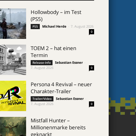
Hollowbody – im Test
(PS5)
Michael Herde
-
7. August 2026
PS5
0
TOEM 2 – hat einen
Termin
Sebastian Essner
-
Release-Info
7. August 2026
0
Persona 4 Revival – neuer
Charakter-Trailer
Sebastian Essner
-
Trailer/Video
7. August 2026
0
Mistfall Hunter –
Millionenmarke bereits
geknackt