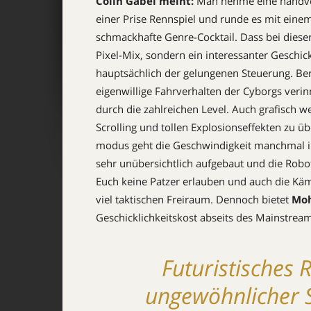
Colin Gäbel meint:
Man nehme eine handv
einer Prise Rennspiel und runde es mit einem 
schmackhafte Genre-Cocktail. Dass bei dies
Pixel-Mix, sondern ein interessanter Geschi
hauptsächlich der gelungenen Steuerung. Bere
eigenwillige Fahrverhalten der Cyborgs verin
durch die zahlreichen Level. Auch grafisch w
Scrolling und tollen Explosionseffekten zu ü
modus geht die Geschwindigkeit manchmal in 
sehr unübersichtlich aufgebaut und die Robo
Euch keine Patzer erlauben und auch die Käm
viel taktischen Freiraum. Dennoch bietet
Mo
Geschicklichkeitskost abseits des Mainstrea
Futuristisches 
ungewöhnlicher S