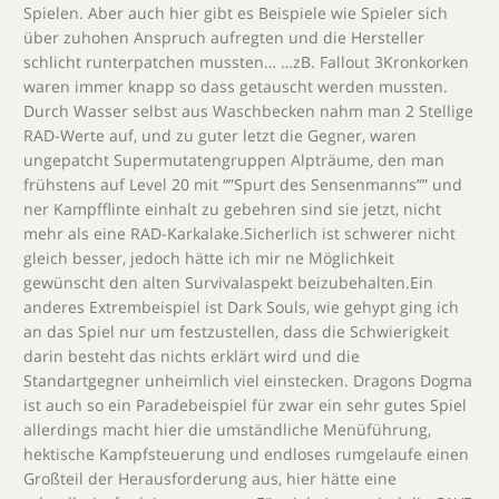
Spielen. Aber auch hier gibt es Beispiele wie Spieler sich
über zuhohen Anspruch aufregten und die Hersteller
schlicht runterpatchen mussten… …zB. Fallout 3Kronkorken
waren immer knapp so dass getauscht werden mussten.
Durch Wasser selbst aus Waschbecken nahm man 2 Stellige
RAD-Werte auf, und zu guter letzt die Gegner, waren
ungepatcht Supermutatengruppen Alpträume, den man
frühstens auf Level 20 mit “”Spurt des Sensenmanns”” und
ner Kampfflinte einhalt zu gebehren sind sie jetzt, nicht
mehr als eine RAD-Karkalake.Sicherlich ist schwerer nicht
gleich besser, jedoch hätte ich mir ne Möglichkeit
gewünscht den alten Survivalaspekt beizubehalten.Ein
anderes Extrembeispiel ist Dark Souls, wie gehypt ging ich
an das Spiel nur um festzustellen, dass die Schwierigkeit
darin besteht das nichts erklärt wird und die
Standartgegner unheimlich viel einstecken. Dragons Dogma
ist auch so ein Paradebeispiel für zwar ein sehr gutes Spiel
allerdings macht hier die umständliche Menüführung,
hektische Kampfsteuerung und endloses rumgelaufe einen
Großteil der Herausforderung aus, hier hätte eine