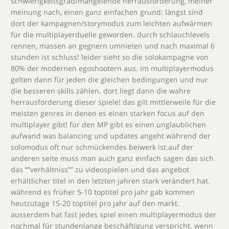
schwierigkeitsgrad/mangelende herrausforderung, meiner
meinung nach, einen ganz einfachen grund: längst sind
dort der kampagnen/storymodus zum leichten aufwärmen
für die multiplayerduelle geworden. durch schlauchlevels
rennen, massen an gegnern umnieten und nach maximal 6
stunden ist schluss! leider sieht so die solokampagne von
80% der modernen egoshootern aus. im multiplayermodus
gelten dann für jeden die gleichen bedingungen und nur
die besseren skills zählen. dort liegt dann die wahre
herrausforderung dieser spiele! das gilt mittlerweile für die
meisten genres in denen es einen starken focus auf den
multiplayer gibt! für den MP gibt es einen unglaublichen
aufwand was balancing und updates angeht während der
solomodus oft nur schmückendes beiwerk ist.auf der
anderen seite muss man auch ganz einfach sagen das sich
das “”verhältniss”” zu videospielen und das angebot
erhältlicher titel in den letzten jahren stark verändert hat.
während es früher 5-10 toptitel pro jahr gab kommen
heutzutage 15-20 toptitel pro jahr auf den markt.
ausserdem hat fast jedes spiel einen multiplayermodus der
nochmal für stundenlange beschäftigung verspricht. wenn