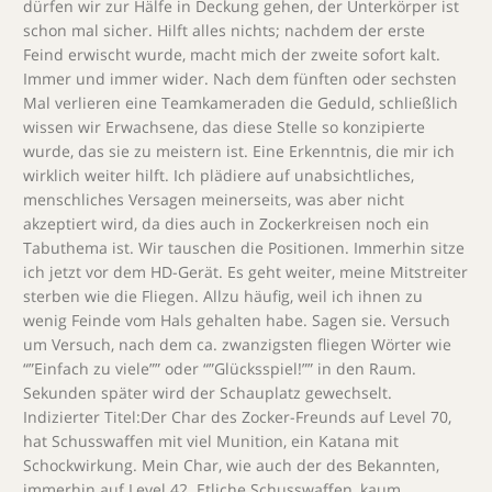
dürfen wir zur Hälfe in Deckung gehen, der Unterkörper ist
schon mal sicher. Hilft alles nichts; nachdem der erste
Feind erwischt wurde, macht mich der zweite sofort kalt.
Immer und immer wider. Nach dem fünften oder sechsten
Mal verlieren eine Teamkameraden die Geduld, schließlich
wissen wir Erwachsene, das diese Stelle so konzipierte
wurde, das sie zu meistern ist. Eine Erkenntnis, die mir ich
wirklich weiter hilft. Ich plädiere auf unabsichtliches,
menschliches Versagen meinerseits, was aber nicht
akzeptiert wird, da dies auch in Zockerkreisen noch ein
Tabuthema ist. Wir tauschen die Positionen. Immerhin sitze
ich jetzt vor dem HD-Gerät. Es geht weiter, meine Mitstreiter
sterben wie die Fliegen. Allzu häufig, weil ich ihnen zu
wenig Feinde vom Hals gehalten habe. Sagen sie. Versuch
um Versuch, nach dem ca. zwanzigsten fliegen Wörter wie
“”Einfach zu viele”” oder “”Glücksspiel!”” in den Raum.
Sekunden später wird der Schauplatz gewechselt.
Indizierter Titel:Der Char des Zocker-Freunds auf Level 70,
hat Schusswaffen mit viel Munition, ein Katana mit
Schockwirkung. Mein Char, wie auch der des Bekannten,
immerhin auf Level 42. Etliche Schusswaffen, kaum