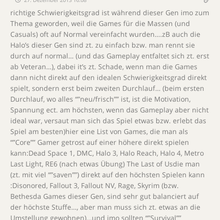
richtige Schwierigkeitsgrad ist während dieser Gen imo zum
Thema geworden, weil die Games für die Massen (und
Casuals) oft auf Normal vereinfacht wurden….zB auch die
Halo’s dieser Gen sind zt. zu einfach bzw. man rennt sie
durch auf normal… (und das Gameplay entfaltet sich zt. erst
ab Veteran…), dabei it’s zt. Schade, wenn man die Games
dann nicht direkt auf den idealen Schwierigkeitsgrad direkt
spielt, sondern erst beim zweiten Durchlauf… (beim ersten
Durchlauf, wo alles “”neu/frisch”” ist, ist die Motivation,
Spannung ect. am höchsten, wenn das Gameplay aber nicht
ideal war, versaut man sich das Spiel etwas bzw. erlebt das
Spiel am besten)hier eine List von Games, die man als
“”Core”” Gamer getrost auf einer höhere direkt spielen
kann:Dead Space 1, DMC, Halo 3, Halo Reach, Halo 4, Metro
Last Light, RE6 (nach etwas Übung) The Last of Usdie man
(zt. mit viel “”saven””) direkt auf den höchsten Spielen kann
:Disonored, Fallout 3, Fallout NV, Rage, Skyrim (bzw.
Bethesda Games dieser Gen, sind sehr gut balanciert auf
der höchste Stuffe…, aber man muss sich zt. etwas an die
Umstellung gewohnen)…und imo sollten “”Survival””