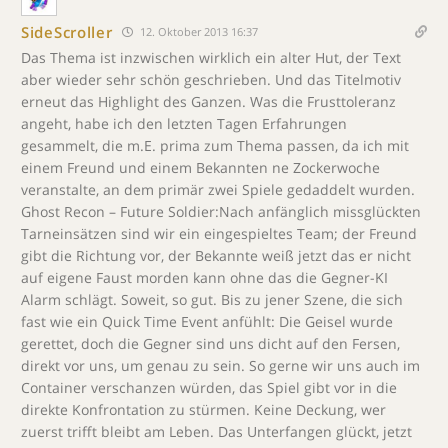
SideScroller
12. Oktober 2013 16:37
Das Thema ist inzwischen wirklich ein alter Hut, der Text
aber wieder sehr schön geschrieben. Und das Titelmotiv
erneut das Highlight des Ganzen. Was die Frusttoleranz
angeht, habe ich den letzten Tagen Erfahrungen
gesammelt, die m.E. prima zum Thema passen, da ich mit
einem Freund und einem Bekannten ne Zockerwoche
veranstalte, an dem primär zwei Spiele gedaddelt wurden.
Ghost Recon – Future Soldier:Nach anfänglich missglückten
Tarneinsätzen sind wir ein eingespieltes Team; der Freund
gibt die Richtung vor, der Bekannte weiß jetzt das er nicht
auf eigene Faust morden kann ohne das die Gegner-KI
Alarm schlägt. Soweit, so gut. Bis zu jener Szene, die sich
fast wie ein Quick Time Event anfühlt: Die Geisel wurde
gerettet, doch die Gegner sind uns dicht auf den Fersen,
direkt vor uns, um genau zu sein. So gerne wir uns auch im
Container verschanzen würden, das Spiel gibt vor in die
direkte Konfrontation zu stürmen. Keine Deckung, wer
zuerst trifft bleibt am Leben. Das Unterfangen glückt, jetzt