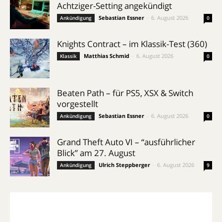
Achtziger-Setting angekündigt
Sebastian Essner
-
6. August 2026
Ankündigung
0
Knights Contract – im Klassik-Test (360)
Matthias Schmid
-
6. August 2026
Klassik
0
Beaten Path – für PS5, XSX & Switch
vorgestellt
Sebastian Essner
-
6. August 2026
Ankündigung
0
Grand Theft Auto VI – “ausführlicher
Blick” am 27. August
Ulrich Steppberger
-
6. August 2026
Ankündigung
9