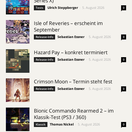
Series X)
Ulrich Steppberger
-
5. August 2026
Tests
0
Isle of Reveries – erscheint im
September
Sebastian Essner
-
5. August 2026
Release-Info
0
Hazard Pay – konkret terminiert
Sebastian Essner
-
5. August 2026
Release-Info
0
Crimson Moon – Termin steht fest
Sebastian Essner
-
5. August 2026
Release-Info
0
Bionic Commando Rearmed 2 – im
Klassik-Test (PS3 / 360)
Thomas Nickel
-
5. August 2026
Klassik
0