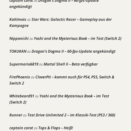
captain carot
Dragon’s Dogma II – 60-fps-Update
zu
angekündigt
Kahlmoix
Star Wars: Galactic Racer – Gameplay aus der
zu
Kampagne
Nipponichi
Yoshi and the Mysterious Book – im Test (Switch 2)
zu
TOKUKAN
Dragon’s Dogma II – 60-fps-Update angekündigt
zu
Supermario6819
Mortal Shell II – Beta verfügbar
zu
FirePhoenix
CloverPit – kommt auch für PS4, PS5, Switch &
zu
Switch 2
Whitebeard91
Yoshi and the Mysterious Book – im Test
zu
(Switch 2)
Runner
Test Drive Unlimited 2 – im Klassik-Test (PS3 / 360)
zu
captain carot
Tops & Flops – Heiß!
zu