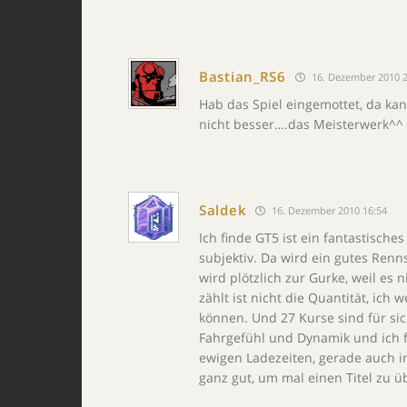
Bastian_RS6
16. Dezember 2010 2
Hab das Spiel eingemottet, da kan
nicht besser….das Meisterwerk^^ 
Saldek
16. Dezember 2010 16:54
Ich finde GT5 ist ein fantastische
subjektiv. Da wird ein gutes Ren
wird plötzlich zur Gurke, weil es 
zählt ist nicht die Quantität, ic
können. Und 27 Kurse sind für s
Fahrgefühl und Dynamik und ich f
ewigen Ladezeiten, gerade auch i
ganz gut, um mal einen Titel zu ü