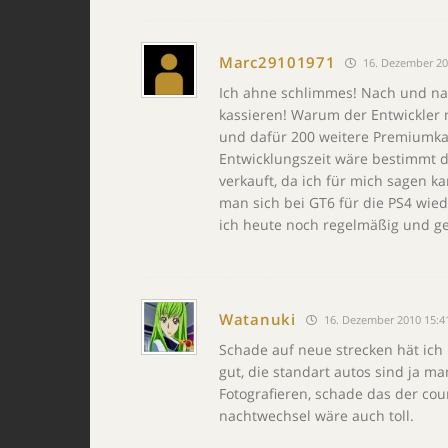
Marc29101971
16. Dezember 20
Ich ahne schlimmes! Nach und na
kassieren! Warum der Entwickler 
und dafür 200 weitere Premiumkarr
Entwicklungszeit wäre bestimmt di
verkauft, da ich für mich sagen ka
man sich bei GT6 für die PS4 wied
ich heute noch regelmäßig und ger
Watanuki
16. Dezember 2010 15:4
Schade auf neue strecken hät ich
gut, die standart autos sind ja m
Fotografieren, schade das der cou
nachtwechsel wäre auch toll.