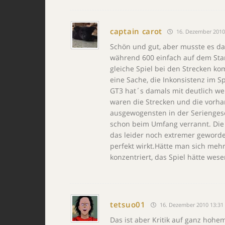
captain carot
16. Dezember 2010
Schön und gut, aber musste es da
während 600 einfach auf dem St
gleiche Spiel bei den Strecken ko
eine Sache, die Inkonsistenz im 
GT3 hat´s damals mit deutlich wen
waren die Strecken und die vorh
ausgewogensten in der Seriengesc
schon beim Umfang verrannt. Die 
das leider noch extremer geworde
perfekt wirkt.Hätte man sich meh
konzentriert, das Spiel hätte wese
tetsuo01
16. Dezember 2010 13:31
Das ist aber Kritik auf ganz hoh