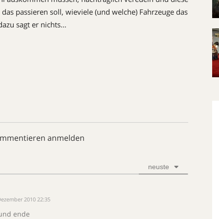
as passieren soll, wieviele (und welche) Fahrzeuge das
 dazu sagt er nichts…
ommentieren anmelden
neuste
Dezember 2010 22:35
l und ende