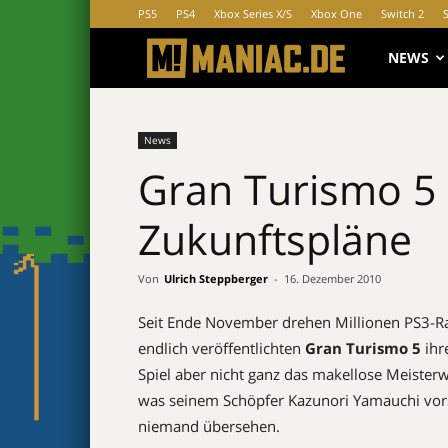
PS5
PS4
Xbox Series X/S
Xbox One
Switch 2
MANIAC.d
NEWS
News
Gran Turismo 5
Zukunftspläne
Von
Ulrich Steppberger
-
16. Dezember 2010
Seit Ende November drehen Millionen PS3-R
endlich veröffentlichten
Gran Turismo 5
ihr
Spiel aber nicht ganz das makellose Meister
was seinem Schöpfer Kazunori Yamauchi vor
niemand übersehen.