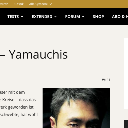
Switch
Klassik
Alle Systeme
e
TESTS
EXTENDED
FORUM
SHOP
ABO & 
 – Yamauchis
11
aser mit dem
e Kreise – dass das
werk geworden ist,
schwebte, hat wohl