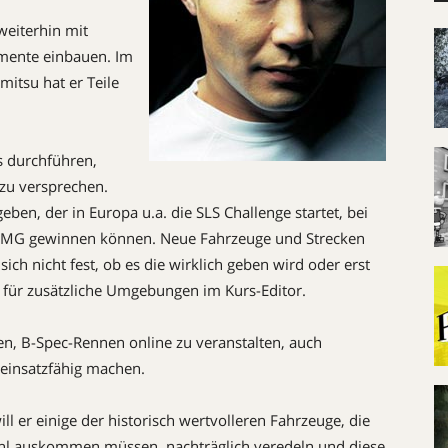
weiterhin mit
emente einbauen. Im
itsu hat er Teile
s durchführen,
 zu versprechen.
ben, der in Europa u.a. die SLS Challenge startet, bei
 AMG gewinnen können. Neue Fahrzeuge und Strecken
ich nicht fest, ob es die wirklich geben wird oder erst
lt für zusätzliche Umgebungen im Kurs-Editor.
en, B-Spec-Rennen online zu veranstalten, auch
einsatzfähig machen.
l er einige der historisch wertvolleren Fahrzeuge, die
ahl auskommen müssen, nachträglich veredeln und diese