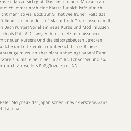
 was er da von sich gibt! Das merkt man mMn auch an
für mich immer noch eine Klasse für sich ist!Auf mich
cht mehr so viel Bock auf GT hat wie früher! Falls das
unft lieber einen anderen “”Masterbrain”” ran lassen an die
 den Bach runter! Vor allem neue Kurse und Modi müssen
ch als Patch! Deswegen bin ich jetzt ein bisschen
 mit neuen Kursen! Und die selbstgebauten Strecken,
so dolle und oft ziemlich unübersichtlich (z.B. fiese
 Fahrzeuge muss ich aber nicht unbedingt haben! Dann
 wäre z.B. mal eine in Berlin am Br. Tor vorbei und so,
der durch Ahrweilers Fußgängerzone! XD
 Peter Molyneux der japanischen Entwicklerszene.Ganz
leistet hat.