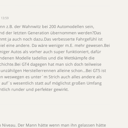
 13:59
nn z.B. der Wahnwitz bei 200 Automodellen sein,
and der letzten Generation übernommen werden?Das
mmt ja auch noch dazu.Das verbesserte Fahrgefühl ist
Spiel eine andere. Da wäre weniger m.E. mehr gewesen.Bei
iger Autos als vorher auch super funktioniert, dafür
andenen Modelle tadellos und die Wettkämpfe die
hichte.Bei GT4 dagegen hat man sich doch teilweise
unzähilgen Herstellerrennen alleine schon…Bei GT5 ist
n weswegen es unter´m Strich auch alles andere als
r auf´s wesentlich statt auf möglichst großen Umfang
ntlich runder und perfekter gewirkt.
em Niveau. Der Mann hätte wenn man ihn gelassen hätte