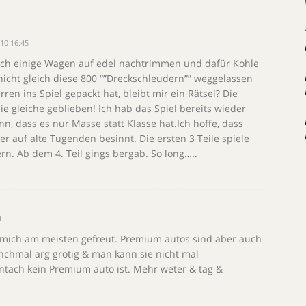
10 16:45
ch einige Wagen auf edel nachtrimmen und dafür Kohle
nicht gleich diese 800 “”Dreckschleudern”” weggelassen
en ins Spiel gepackt hat, bleibt mir ein Rätsel? Die
e gleiche geblieben! Ich hab das Spiel bereits wieder
nn, dass es nur Masse statt Klasse hat.Ich hoffe, dass
er auf alte Tugenden besinnt. Die ersten 3 Teile spiele
n. Ab dem 4. Teil gings bergab. So long…..
1
 mich am meisten gefreut. Premium autos sind aber auch
anchmal arg grotig & man kann sie nicht mal
ntach kein Premium auto ist. Mehr weter & tag &