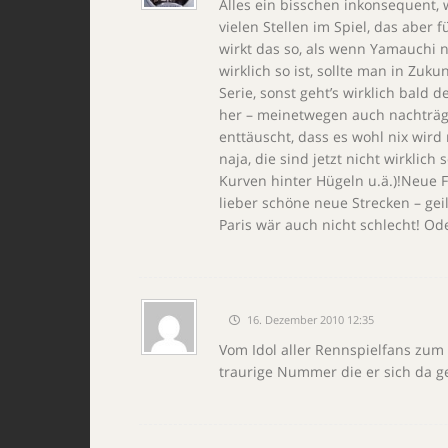
Alles ein bisschen inkonsequent,
vielen Stellen im Spiel, das aber 
wirkt das so, als wenn Yamauchi ni
wirklich so ist, sollte man in Zuk
Serie, sonst geht’s wirklich bald
her – meinetwegen auch nachträgli
enttäuscht, dass es wohl nix wird
naja, die sind jetzt nicht wirklich 
Kurven hinter Hügeln u.ä.)!Neue
lieber schöne neue Strecken – geil
Paris wär auch nicht schlecht! O
16. Dezember 2010 12:35
Vom Idol aller Rennspielfans zum
traurige Nummer die er sich da ge