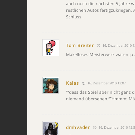
auch noch die nächsten 5 Jahre we
restlichen Autos fertigzukriegen. 
Schluss…
Tom Breiter
16. Dezember 2010 1
Makelloses Meisterwerk wären ja a
Kalas
16. Dezember 2010 13:07
“”dass das Spiel aber nicht ganz 
niemand übersehen.””Hmmm: M!
dmhvader
16. Dezember 2010 12:5