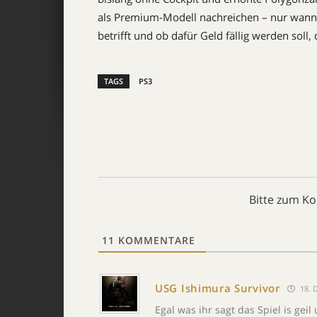
als Premium-Modell nachreichen – nur wann d
betrifft und ob dafür Geld fällig werden soll,
TAGS
PS3
Bitte zum K
11
KOMMENTARE
USG Ishimura Survivor
18. 
Egal was ihr sagt das Spiel is gei