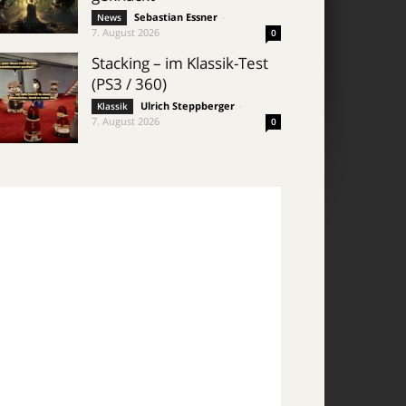
Sebastian Essner
-
News
7. August 2026
0
Stacking – im Klassik-Test
(PS3 / 360)
Ulrich Steppberger
-
Klassik
7. August 2026
0