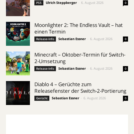
Ulrich Steppberger
-
6. August 2026
PS5
0
Moonlighter 2: The Endless Vault – hat
einen Termin
Sebastian Essner
-
6. August 2026
Release-Info
0
Minecraft – Oktober-Termin für Switch-
2-Umsetzung
Sebastian Essner
-
6. August 2026
Release-Info
0
Diablo 4 – Gerüchte zum
Releasefenster der Switch-2-Portierung
Sebastian Essner
-
6. August 2026
Gerücht
0