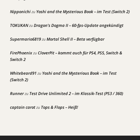
Nipponichi
Yoshi and the Mysterious Book – im Test (Switch 2)
zu
TOKUKAN
Dragon’s Dogma II – 60-fps-Update angekündigt
zu
Supermario6819
Mortal Shell II – Beta verfügbar
zu
FirePhoenix
CloverPit – kommt auch für PS4, PS5, Switch &
zu
Switch 2
Whitebeard91
Yoshi and the Mysterious Book – im Test
zu
(Switch 2)
Runner
Test Drive Unlimited 2 – im Klassik-Test (PS3 / 360)
zu
captain carot
Tops & Flops – Heiß!
zu