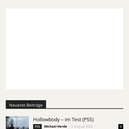
Neueste Beiträge
Hollowbody – im Test (PS5)
Michael Herde
-
7. August 2026
PS5
0