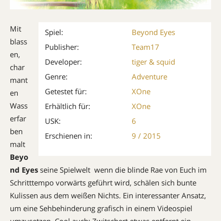
Mit
Spiel:
Beyond Eyes
blass
Publisher:
Team17
en,
Developer:
tiger & squid
char
Genre:
Adventure
mant
Getestet für:
XOne
en
Wass
Erhältlich für:
XOne
erfar
USK:
6
ben
Erschienen in:
9 / 2015
malt
Beyo
nd Eyes
seine Spielwelt  wenn die blinde Rae von Euch im
Schritttempo vorwärts geführt wird, schälen sich bunte
Kulissen aus dem weißen Nichts. Ein interessanter Ansatz,
um eine Sehbehinderung grafisch in einem Videospiel
umzusetzen. Cool auch: Zwitschert etwas entfernt ein