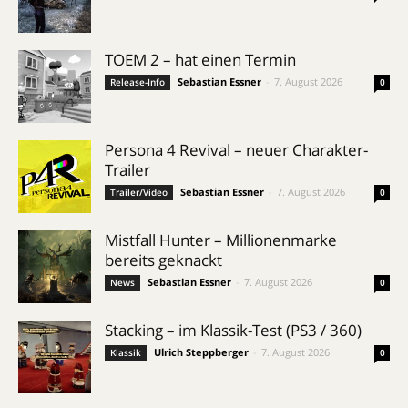
TOEM 2 – hat einen Termin
Sebastian Essner
-
7. August 2026
Release-Info
0
Persona 4 Revival – neuer Charakter-
Trailer
Sebastian Essner
-
7. August 2026
Trailer/Video
0
Mistfall Hunter – Millionenmarke
bereits geknackt
Sebastian Essner
-
7. August 2026
News
0
Stacking – im Klassik-Test (PS3 / 360)
Ulrich Steppberger
-
7. August 2026
Klassik
0