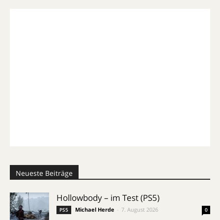
Neueste Beiträge
Hollowbody – im Test (PS5)
Michael Herde
-
7. August 2026
PS5
0