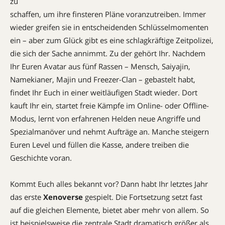
zu
schaffen, um ihre finsteren Pläne voranzutreiben. Immer
wieder greifen sie in entscheidenden Schlüsselmomenten
ein – aber zum Glück gibt es eine schlagkräftige Zeitpolizei,
die sich der Sache annimmt. Zu der gehört Ihr. Nachdem
Ihr Euren Avatar aus fünf Rassen – Mensch, Saiyajin,
Namekianer, Majin und Freezer-Clan – gebastelt habt,
findet Ihr Euch in einer weitläufigen Stadt wieder. Dort
kauft Ihr ein, startet freie Kämpfe im Online- oder Offline-
Modus, lernt von erfahrenen Helden neue Angriffe und
Spezialmanöver und nehmt Aufträge an. Manche steigern
Euren Level und füllen die Kasse, andere treiben die
Geschichte voran.
Kommt Euch alles bekannt vor? Dann habt Ihr letztes Jahr
das erste
Xenoverse
gespielt. Die Fortsetzung setzt fast
auf die gleichen Elemente, bietet aber mehr von allem. So
ist beispielsweise die zentrale Stadt dramatisch größer als