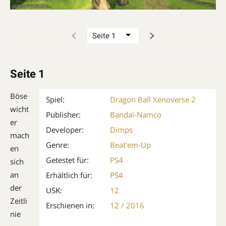
Seite 1
Böse
Spiel:
Dragon Ball Xenoverse 2
wicht
Publisher:
Bandai-Namco
er
Developer:
Dimps
mach
Genre:
Beat'em-Up
en
Getestet für:
PS4
sich
an
Erhältlich für:
PS4
der
USK:
12
Zeitli
Erschienen in:
12 / 2016
nie