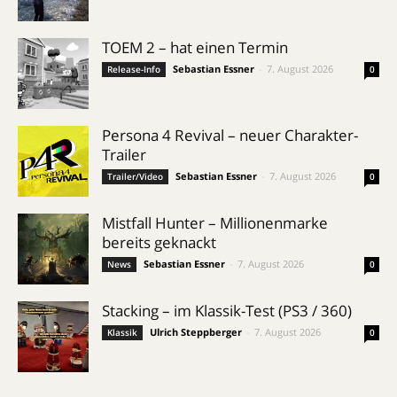
TOEM 2 – hat einen Termin
Sebastian Essner
-
7. August 2026
Release-Info
0
Persona 4 Revival – neuer Charakter-
Trailer
Sebastian Essner
-
7. August 2026
Trailer/Video
0
Mistfall Hunter – Millionenmarke
bereits geknackt
Sebastian Essner
-
7. August 2026
News
0
Stacking – im Klassik-Test (PS3 / 360)
Ulrich Steppberger
-
7. August 2026
Klassik
0