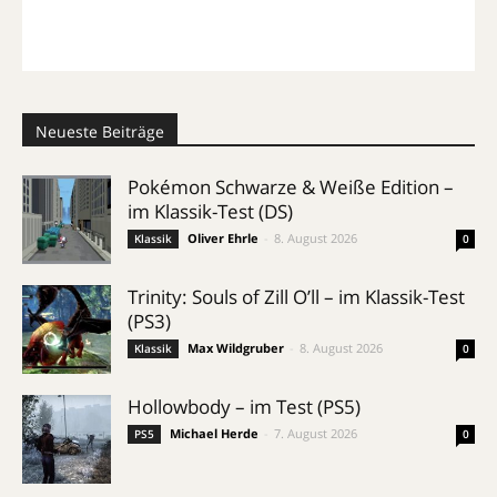
Neueste Beiträge
Pokémon Schwarze & Weiße Edition –
im Klassik-Test (DS)
Oliver Ehrle
-
8. August 2026
Klassik
0
Trinity: Souls of Zill O’ll – im Klassik-Test
(PS3)
Max Wildgruber
-
8. August 2026
Klassik
0
Hollowbody – im Test (PS5)
Michael Herde
-
7. August 2026
PS5
0