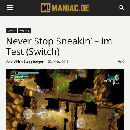
Tests
Switch
Never Stop Sneakin’ – im
Test (Switch)
Von
Ulrich Steppberger
-
22. März 2018
0