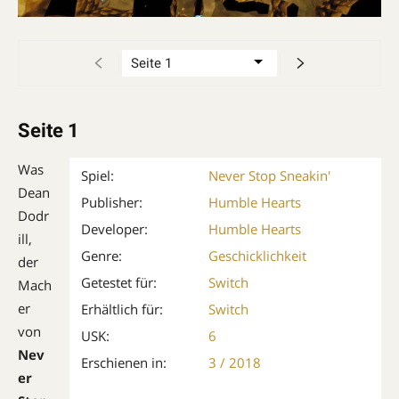
Seite 1
Was
Spiel:
Never Stop Sneakin'
Dean
Publisher:
Humble Hearts
Dodr
Developer:
Humble Hearts
ill,
Genre:
Geschicklichkeit
der
Getestet für:
Switch
Mach
er
Erhältlich für:
Switch
von
USK:
6
Nev
Erschienen in:
3 / 2018
er