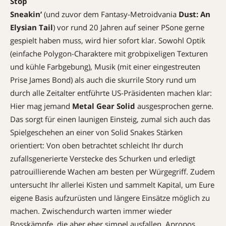
Stop
Sneakin’
(und zuvor dem Fantasy-Metroidvania
Dust: An
Elysian Tail
) vor rund 20 Jahren auf seiner PSone gerne
gespielt haben muss, wird hier sofort klar. Sowohl Optik
(einfache Polygon-Charaktere mit grobpixe­ligen Texturen
und kühle Farbgebung), Musik (mit einer eingestreuten
Prise James Bond) als auch die skurrile Story rund um
durch alle Zeitalter entführte US-Präsidenten machen klar:
Hier mag jemand
Metal Gear Solid
ausgesprochen gerne.
Das sorgt für einen launigen Einsteig, zumal sich auch das
Spielgeschehen an einer von Solid Snakes Stärken
orientiert: Von oben betrachtet schleicht Ihr durch
zufallsgenerierte Verstecke des Schurken und erledigt
patrouillierende Wachen am besten per Würgegriff. Zudem
untersucht Ihr allerlei Kisten und sammelt Kapital, um Eure
eigene Basis aufzurüsten und längere Einsätze möglich zu
machen. Zwischendurch warten immer wieder
Bosskämpfe, die aber eher simpel ausfallen. Apropos