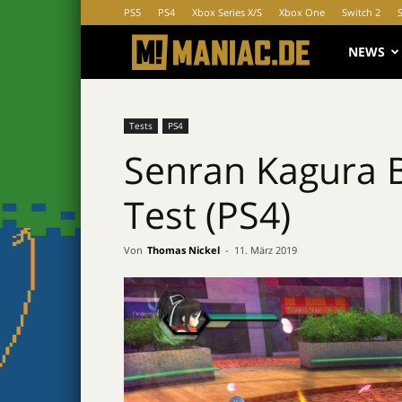
PS5
PS4
Xbox Series X/S
Xbox One
Switch 2
MANIAC.d
NEWS
Tests
PS4
Senran Kagura B
Test (PS4)
Von
Thomas Nickel
-
11. März 2019