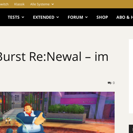
Switch
Klassik
Alle Systeme
e
TESTS
EXTENDED
FORUM
SHOP
ABO & 
urst Re:Newal – im
0