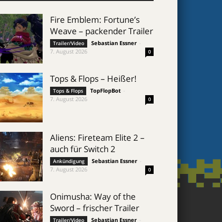
Fire Emblem: Fortune’s
Weave – packender Trailer
Sebastian Essner
-
Trailer/Video
7. August 2026
0
Tops & Flops – Heißer!
TopFlopBot
-
Tops & Flops
7. August 2026
0
Aliens: Fireteam Elite 2 –
auch für Switch 2
Sebastian Essner
-
Ankündigung
7. August 2026
0
Onimusha: Way of the
Sword – frischer Trailer
Sebastian Essner
-
Trailer/Video