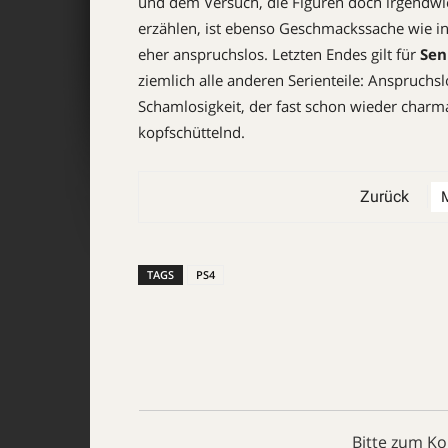
und dem Versuch, die Figuren doch irgendwie
erzählen, ist ebenso Geschmackssache wie in
eher anspruchslos. Letzten Endes gilt für
Sen
ziemlich alle anderen Serienteile: Anspruchslo
Schamlosigkeit, der fast schon wieder charma
kopfschüttelnd.
Zurück
TAGS
PS4
Bitte zum K