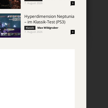
7. August 2026
0
Hyperdimension Neptunia
– im Klassik-Test (PS3)
Max Wildgruber
-
Klassik
7. August 2026
0