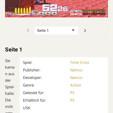
Seite 1
Sie
Spiel:
Time Crisis
kame
Publisher:
Namco
n aus
Developer:
Namco
der
Genre:
Action
Spiel­
Getestet für:
PS
hal­le:
Die
Erhältlich für:
PS
milit
USK:
ante