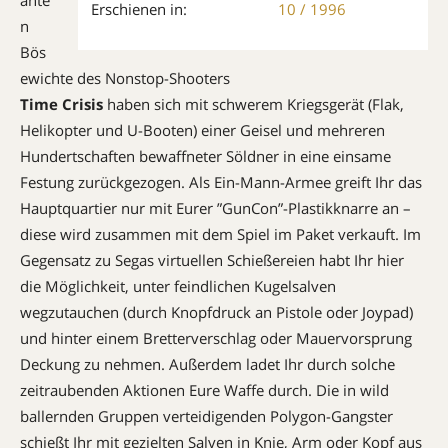
Erschienen in:
10 / 1996
n
Bös
e­wichte des Nonstop-Shooters
Ti­­me Crisis
haben sich mit schwerem Kriegsgerät (Flak,
Heli­kopter und U-Booten) einer Geisel und mehreren
Hundertschaften bewaffneter Söldner in eine einsame
Festung zurückgezogen. Als Ein-Mann-Armee greift Ihr das
Haupt­­quartier nur mit Eurer ”Gun­Con”-Plastikknarre an –
diese wird zusammen mit dem Spiel im Paket verkauft. Im
Gegensatz zu Segas virtuellen Schieße­reien habt Ihr hier
die Möglich­keit, unter feindlichen Kugel­salven
wegzutauchen (durch Knopfdruck an Pistole oder Joypad)
und hinter einem Bretter­ver­schlag oder Mauer­vorsprung
Deckung zu nehmen. Außer­dem ladet Ihr durch solche
zeitraubenden Aktionen Eure Waffe durch. Die in wild
ballernden Gruppen verteidigenden Polygon-Gangster
schießt Ihr mit gezielten Salven in Knie, Arm oder Kopf aus