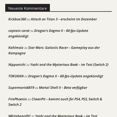
Neueste Kommentare
Kickbox360
Attack on Titan 3 – erscheint im Dezember
zu
captain carot
Dragon’s Dogma II – 60-fps-Update
zu
angekündigt
Kahlmoix
Star Wars: Galactic Racer – Gameplay aus der
zu
Kampagne
Nipponichi
Yoshi and the Mysterious Book – im Test (Switch 2)
zu
TOKUKAN
Dragon’s Dogma II – 60-fps-Update angekündigt
zu
Supermario6819
Mortal Shell II – Beta verfügbar
zu
FirePhoenix
CloverPit – kommt auch für PS4, PS5, Switch &
zu
Switch 2
Whitebeard91
Yoshi and the Mysterious Book – im Test
zu