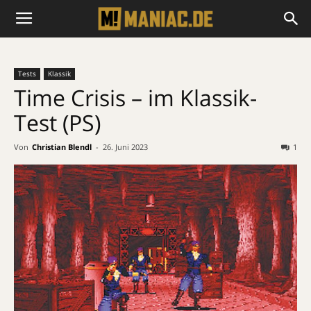
Tests
Klassik
Time Crisis – im Klassik-
Test (PS)
Von
Christian Blendl
-
26. Juni 2023
1