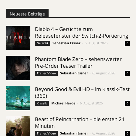
Neueste Beiträge
Diablo 4 – Gerüchte zum
Releasefenster der Switch-2-Portierung
Sebastian Essner
-
6. August 2026
Gerücht
0
Phantom Blade Zero – sehenswerter
Pre-Order Teaser Trailer
Sebastian Essner
-
6. August 2026
Trailer/Video
0
Beyond Good & Evil HD – im Klassik-Test
(360)
Michael Herde
-
6. August 2026
Klassik
0
Beast of Reincarnation – die ersten 21
Minuten
Sebastian Essner
-
6. August 2026
Trailer/Video
0