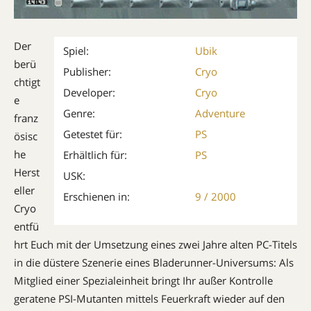
Der
Spiel:
Ubik
berü
Publisher:
Cryo
chtigt
Developer:
Cryo
e
Genre:
Adventure
franz
Getestet für:
PS
ösisc
he
Erhältlich für:
PS
Herst
USK:
el­ler
Erschienen in:
9 / 2000
Cryo
entfü
hrt Euch mit der Umset­zung eines zwei Jahre alten PC-Titels
in die düstere Szenerie eines Bladerunner-Uni­versums: Als
Mitglied einer Spe­zialeinheit bringt Ihr außer Kon­trolle
geratene PSI-Mutanten mittels Feuerkraft wieder auf den