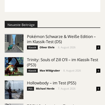
Neueste Beiträge
Pokémon Schwarze & Weiße Edition –
im Klassik-Test (DS)
Oliver Ehrle
-
8. August 2026
Klassik
0
Trinity: Souls of Zill O’ll – im Klassik-Test
(PS3)
Max Wildgruber
-
8. August 2026
Klassik
0
Hollowbody – im Test (PS5)
Michael Herde
-
7. August 2026
PS5
0