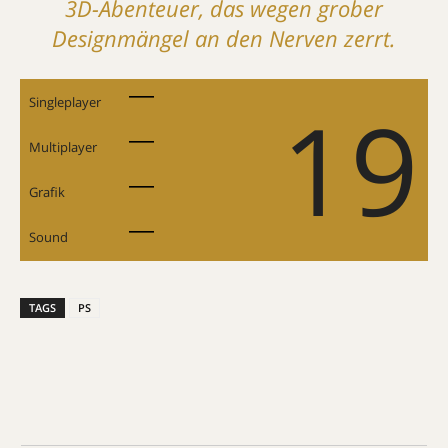
3D-Abenteuer, das wegen grober
Design­mängel an den Nerven zerrt.
19
Singleplayer
Multiplayer
Grafik
Sound
TAGS
PS