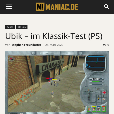
Tests
Klassik
Ubik – im Klassik-Test (PS)
Von
Stephan Freundorfer
-
28. März 2020
0