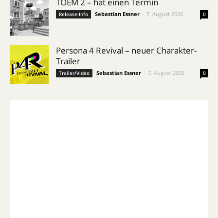
TOEM 2 – hat einen Termin
Sebastian Essner
-
7. August 2026
Release-Info
0
Persona 4 Revival – neuer Charakter-
Trailer
Sebastian Essner
-
7. August 2026
Trailer/Video
0