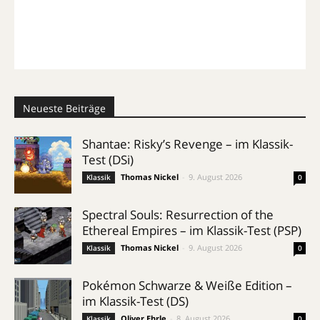
Neueste Beiträge
Shantae: Risky’s Revenge – im Klassik-
Test (DSi)
Thomas Nickel
-
9. August 2026
Klassik
0
Spectral Souls: Resurrection of the
Ethereal Empires – im Klassik-Test (PSP)
Thomas Nickel
-
9. August 2026
Klassik
0
Pokémon Schwarze & Weiße Edition –
im Klassik-Test (DS)
Oliver Ehrle
-
8. August 2026
Klassik
0