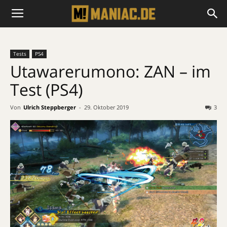
Tests
PS4
Utawarerumono: ZAN – im
Test (PS4)
Von
Ulrich Steppberger
-
29. Oktober 2019
3