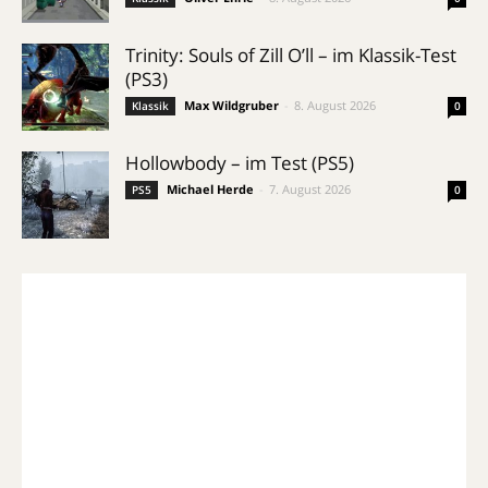
Trinity: Souls of Zill O’ll – im Klassik-Test
(PS3)
Max Wildgruber
-
8. August 2026
Klassik
0
Hollowbody – im Test (PS5)
Michael Herde
-
7. August 2026
PS5
0