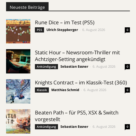
Neueste Beiträge
Rune Dice – im Test (PS5)
Ulrich Steppberger
-
6. August 2026
PS5
0
Static Hour – Newsroom-Thriller mit
Achtziger-Setting angekündigt
Sebastian Essner
-
6. August 2026
Ankündigung
0
Knights Contract – im Klassik-Test (360)
Matthias Schmid
-
6. August 2026
Klassik
0
Beaten Path – für PS5, XSX & Switch
vorgestellt
Sebastian Essner
-
6. August 2026
Ankündigung
0