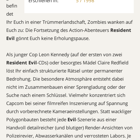
Erschienen in:
5 / 1998
befin
det
Ihr Euch in einer Trümmerlandschaft, Zombies wanken auf
Euch zu: Die Fortsetzung des Action-Abenteuers
Resident
Evil
gönnt Euch keine Erholungspause.
Als junger Cop Leon Kennedy (auf der ersten von zwei
Resident Evil
-CDs) oder besorgtes Mädel Claire Redfield
löst Ihr einfach strukturierte Rätsel unter permanenter
Bedrohung. Die besondere Atmosphäre entsteht dabei
nicht im Zusammenbauen einer Sprengladung oder der
Suche nach einem Schlüssel. Vielmehr konzentriert sich
Capcom bei seiner filmreifen Inszenierung auf Spannung
durch vorberechnete Kameraeinstellungen. Statt wackliger
Polygonbauten besteht jede
Evil
-Szenerie aus einer
Handvoll detailreicher (und blutiger) Render-Ansichten von
Polizeirevier, Abwasserkanälen und verrosteten Labors. Je