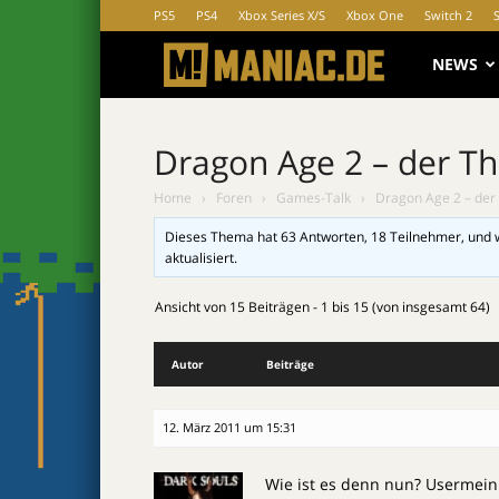
PS5
PS4
Xbox Series X/S
Xbox One
Switch 2
MANIAC.d
NEWS
Dragon Age 2 – der T
Home
›
Foren
›
Games-Talk
›
Dragon Age 2 – der
Dieses Thema hat 63 Antworten, 18 Teilnehmer, und 
aktualisiert.
Ansicht von 15 Beiträgen - 1 bis 15 (von insgesamt 64)
Autor
Beiträge
12. März 2011 um 15:31
Wie ist es denn nun? Usermein