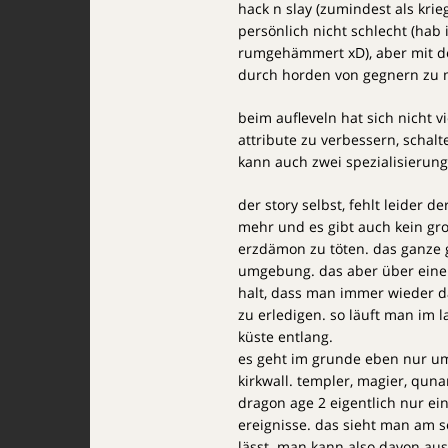
hack n slay (zumindest als krieg
persönlich nicht schlecht (hab
rumgehämmert xD), aber mit der
durch horden von gegnern zu 
beim aufleveln hat sich nicht 
attribute zu verbessern, schalt
kann auch zwei spezialisierung
der story selbst, fehlt leider 
mehr und es gibt auch kein gro
erzdämon zu töten. das ganze 
umgebung. das aber über einen
halt, dass man immer wieder d
zu erledigen. so läuft man im 
küste entlang.
es geht im grunde eben nur u
kirkwall. templer, magier, qun
dragon age 2 eigentlich nur ein
ereignisse. das sieht man am se
lässt. man kann also davon aus