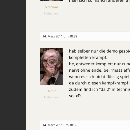
man sich so manch anderen thr
Sinthoras
Teilnehmer
14. März 2011 um 10:39
hab selber nur die demo gespi
kompletten krampf.
he, entweder komplett nur ru
nervt ohne ende. bei “mass effe
wenn es sich nicht flüssig spie
da durch diesen kampfkrampf
zudem find ich “da 2” in technis
bitt0r
so! xD
Teilnehmer
14. März 2011 um 10:55