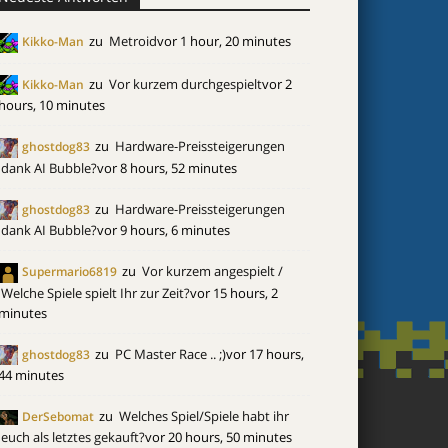
zu
Metroid
vor 1 hour, 20 minutes
Kikko-Man
zu
Vor kurzem durchgespielt
vor 2
Kikko-Man
hours, 10 minutes
zu
Hardware-Preissteigerungen
ghostdog83
dank AI Bubble?
vor 8 hours, 52 minutes
zu
Hardware-Preissteigerungen
ghostdog83
dank AI Bubble?
vor 9 hours, 6 minutes
zu
Vor kurzem angespielt /
Supermario6819
Welche Spiele spielt Ihr zur Zeit?
vor 15 hours, 2
minutes
zu
PC Master Race .. ;)
vor 17 hours,
ghostdog83
44 minutes
zu
Welches Spiel/Spiele habt ihr
DerSebomat
euch als letztes gekauft?
vor 20 hours, 50 minutes