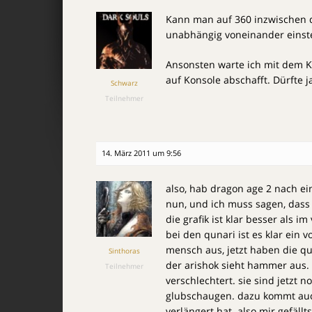
Kann man auf 360 inzwischen d
unabhängig voneinander einstel
Ansonsten warte ich mit dem K
auf Konsole abschafft. Dürfte 
Schwarz
Teilnehmer
14. März 2011 um 9:56
also, hab dragon age 2 nach e
nun, und ich muss sagen, dass 
die grafik ist klar besser als i
bei den qunari ist es klar ein v
mensch aus, jetzt haben die q
Sinthoras
der arishok sieht hammer aus. 
Teilnehmer
verschlechtert. sie sind jetzt 
glubschaugen. dazu kommt auc
verlängert hat. also mir gefällt