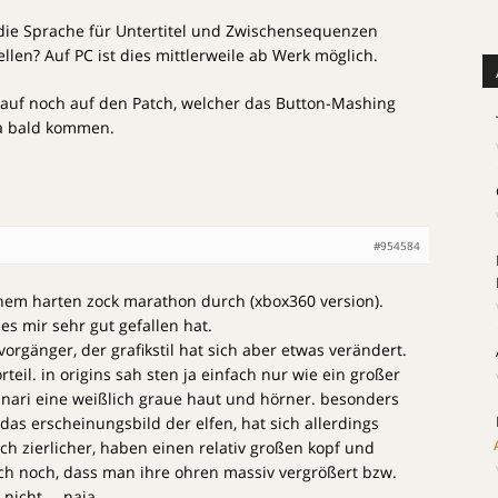
ie Sprache für Untertitel und Zwischensequenzen
len? Auf PC ist dies mittlerweile ab Werk möglich.
auf noch auf den Patch, welcher das Button-Mashing
ja bald kommen.
#954584
inem harten zock marathon durch (xbox360 version).
es mir sehr gut gefallen hat.
m vorgänger, der grafikstil hat sich aber etwas verändert.
orteil. in origins sah sten ja einfach nur wie ein großer
unari eine weißlich graue haut und hörner. besonders
das erscheinungsbild der elfen, hat sich allerdings
noch zierlicher, haben einen relativ großen kopf und
h noch, dass man ihre ohren massiv vergrößert bzw.
s nicht … naja.