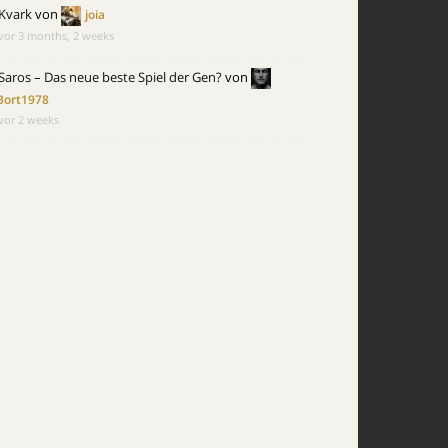
Kvark
von
joia
vor 3 months, 2 weeks
Saros – Das neue beste Spiel der Gen?
von
Bort1978
vor 2 weeks