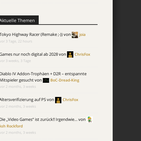
Aktuelle Themen
Tokyo Highway Racer (Remake ;-))
von
joia
vor 3 Tage, 22 hours
Games nur noch digital ab 2028
von
ChrisFox
vor 3 weeks, 3 Tage
Diablo IV Addon-Trophäen + D2R – entspannte
Mitspieler gesucht
von
BoC-Dread-King
vor 2 months, 3 weeks
Altersverifizierung auf PS
von
ChrisFox
vor 2 months, 3 weeks
Die „Video Games“ ist zurück!! Irgendwie…
von
Ash Rockford
vor 2 months, 3 weeks