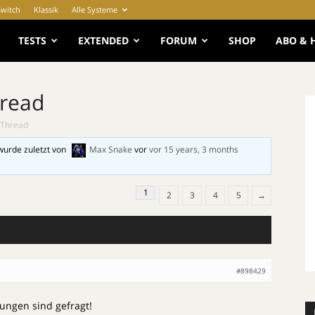
Switch
Klassik
Alle Systeme
e
TESTS
EXTENDED
FORUM
SHOP
ABO & 
hread
 Thread
wurde zuletzt von
Max Snake
vor
vor 15 years, 3 months
1
2
3
4
5
→
#898429
ungen sind gefragt!