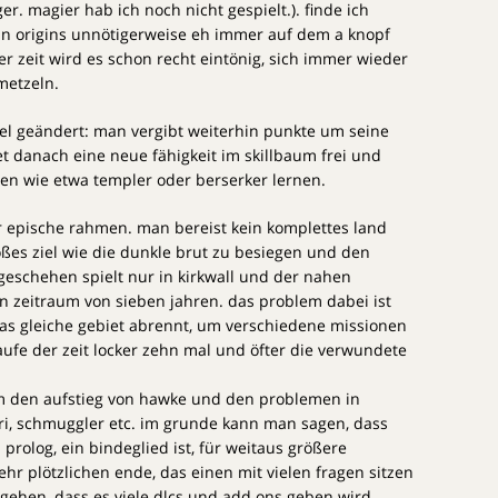
er. magier hab ich noch nicht gespielt.). finde ich
 in origins unnötigerweise eh immer auf dem a knopf
 zeit wird es schon recht eintönig, sich immer wieder
metzeln.
viel geändert: man vergibt weiterhin punkte um seine
et danach eine neue fähigkeit im skillbaum frei und
en wie etwa templer oder berserker lernen.
der epische rahmen. man bereist kein komplettes land
ßes ziel wie die dunkle brut zu besiegen und den
geschehen spielt nur in kirkwall und der nahen
 zeitraum von sieben jahren. das problem dabei ist
as gleiche gebiet abrennt, um verschiedene missionen
laufe der zeit locker zehn mal und öfter die verwundete
m den aufstieg von hawke und den problemen in
ari, schmuggler etc. im grunde kann man sagen, dass
 prolog, ein bindeglied ist, für weitaus größere
hr plötzlichen ende, das einen mit vielen fragen sitzen
gehen, dass es viele dlcs und add ons geben wird.