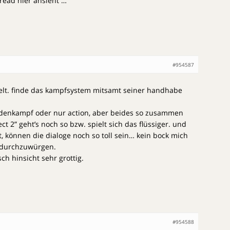
ead hier ansieht …
#954587
elt. finde das kampfsystem mitsamt seiner handhabe
ndenkampf oder nur action, aber beides so zusammen
ct 2” geht’s noch so bzw. spielt sich das flüssiger. und
lt, können die dialoge noch so toll sein… kein bock mich
 durchzuwürgen.
ch hinsicht sehr grottig.
#954588