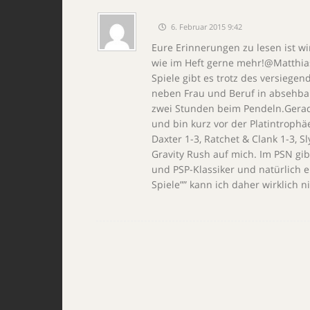
6. Februar 2015 9:42
Eure Erinnerungen zu lesen ist wi
wie im Heft gerne mehr!@Matthias:
Spiele gibt es trotz des versiege
neben Frau und Beruf in absehbar
zwei Stunden beim Pendeln.Gerad
und bin kurz vor der Platintrophäe
Daxter 1-3, Ratchet & Clank 1-3, S
Gravity Rush auf mich. Im PSN g
und PSP-Klassiker und natürlich 
Spiele”” kann ich daher wirklich n