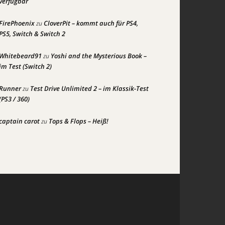
verfügbar
FirePhoenix
CloverPit – kommt auch für PS4,
zu
PS5, Switch & Switch 2
Whitebeard91
Yoshi and the Mysterious Book –
zu
im Test (Switch 2)
Runner
Test Drive Unlimited 2 – im Klassik-Test
zu
(PS3 / 360)
captain carot
Tops & Flops – Heiß!
zu