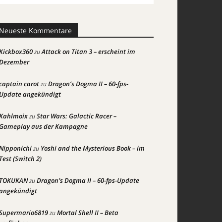
Neueste Kommentare
Kickbox360
Attack on Titan 3 – erscheint im
zu
Dezember
captain carot
Dragon’s Dogma II – 60-fps-
zu
Update angekündigt
Kahlmoix
Star Wars: Galactic Racer –
zu
Gameplay aus der Kampagne
Nipponichi
Yoshi and the Mysterious Book – im
zu
Test (Switch 2)
TOKUKAN
Dragon’s Dogma II – 60-fps-Update
zu
angekündigt
Supermario6819
Mortal Shell II – Beta
zu