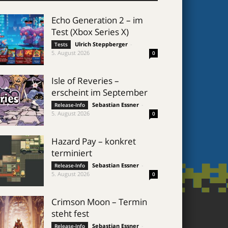
Echo Generation 2 – im
Test (Xbox Series X)
Ulrich Steppberger
-
Tests
5. August 2026
0
Isle of Reveries –
erscheint im September
Sebastian Essner
-
Release-Info
5. August 2026
0
Hazard Pay – konkret
terminiert
Sebastian Essner
-
Release-Info
5. August 2026
0
Crimson Moon – Termin
steht fest
Sebastian Essner
-
Release-Info