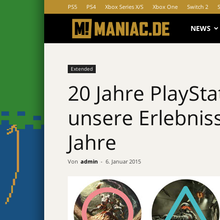
PS5
PS4
Xbox Series X/S
Xbox One
Switch 2
MANIAC.d
NEWS
Extended
20 Jahre PlaySt
unsere Erlebnis
Jahre
Von
admin
-
6. Januar 2015