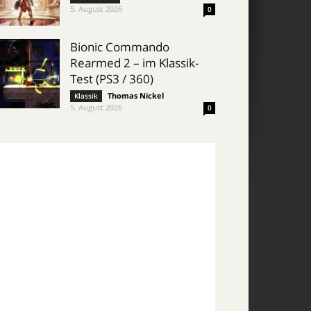
5. August 2026
0
Bionic Commando
Rearmed 2 – im Klassik-
Test (PS3 / 360)
Thomas Nickel
-
Klassik
5. August 2026
0