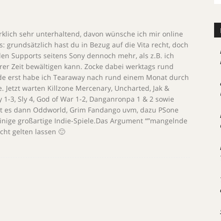
rklich sehr unterhaltend, davon wünsche ich mir online
 grundsätzlich hast du in Bezug auf die Vita recht, doch
nden Supports seitens Sony dennoch mehr, als z.B. ich
er Zeit bewältigen kann. Zocke dabei werktags rund
e erst habe ich Tearaway nach rund einem Monat durch
. Jetzt warten Killzone Mercenary, Uncharted, Jak &
ly 1-3, Sly 4, God of War 1-2, Danganronpa 1 & 2 sowie
ibt es dann Oddworld, Grim Fandango uvm, dazu PSone
einige großartige Indie-Spiele.Das Argument “”mangelnde
icht gelten lassen 🙂