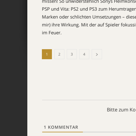
missen! So unwiderstehlich Sonys Heimkonso
PSP und Vita: PS2 und PS3 zum Herumtrage
Marken oder schlichten Umsetzungen – diese e
mir) ihre Wirkung. Mit der auf Spieler foku
im Feuer.
1
2
3
4
Bitte zum K
1
KOMMENTAR