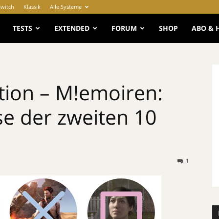
Switch
Klassik
Alle Systeme
e
TESTS
EXTENDED
FORUM
SHOP
ABO & 
ation – M!emoiren:
se der zweiten 10
1