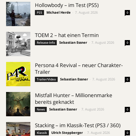
Hollowbody – im Test (PS5)
Michael Herde
-
7. August 2026
PS5
0
TOEM 2 – hat einen Termin
Sebastian Essner
-
7. August 2026
Release-Info
0
Persona 4 Revival – neuer Charakter-
Trailer
Sebastian Essner
-
7. August 2026
Trailer/Video
0
Mistfall Hunter – Millionenmarke
bereits geknackt
Sebastian Essner
-
7. August 2026
News
0
Stacking – im Klassik-Test (PS3 / 360)
Ulrich Steppberger
-
7. August 2026
Klassik
0