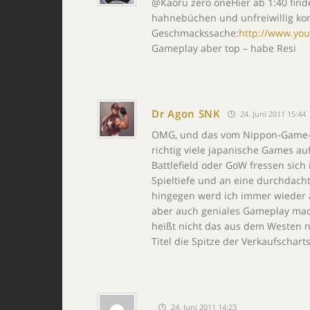
@Kaoru zero oneHier ab 1:40 find
hahnebüchen und unfreiwillig komi
Geschmackssache:
http://www.yo
Gameplay aber top – habe Resi
Dr Agon SNK
24. Juni 2011 15:44
OMG, und das vom Nippon-Game-Pop
richtig viele japanische Games a
Battlefield oder GoW fressen sich
Spieltiefe und an eine durchdacht
hingegen werd ich immer wieder a
aber auch geniales Gameplay mac
heißt nicht das aus dem Westen 
Titel die Spitze der Verkaufscharts
24. Juni 2011 14:23