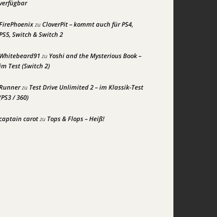
verfügbar
FirePhoenix
CloverPit – kommt auch für PS4,
zu
PS5, Switch & Switch 2
Whitebeard91
Yoshi and the Mysterious Book –
zu
im Test (Switch 2)
Runner
Test Drive Unlimited 2 – im Klassik-Test
zu
(PS3 / 360)
captain carot
Tops & Flops – Heiß!
zu