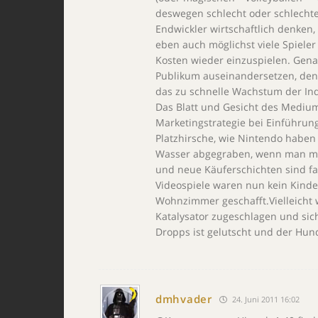
deswegen schlecht oder schlechte
Endwickler wirtschaftlich denken,
eben auch möglichst viele Spiel
Kosten wieder einzuspielen. Gen
Publikum auseinandersetzen, denn 
das zu schnelle Wachstum der Ind
Das Blatt und Gesicht des Medium
Marketingstrategie bei Einführung
Platzhirsche, wie Nintendo haben
Wasser abgegraben, wenn man mal 
und neue Käuferschichten sind fa
Videospiele waren nun kein Kind
Wohnzimmer geschafft.Vielleicht 
Katalysator zugeschlagen und sich
Dropps ist gelutscht und der Hun
dmhvader
24. Juni 2011 16:02