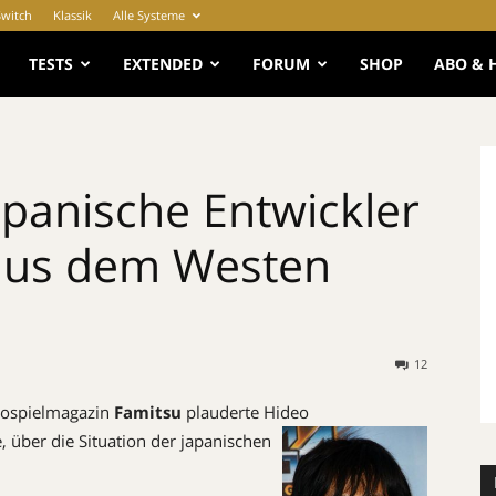
Switch
Klassik
Alle Systeme
e
TESTS
EXTENDED
FORUM
SHOP
ABO & 
apanische Entwickler
 aus dem Westen
12
eospielmagazin
Famitsu
plauderte Hideo
e, über die Situation de
r japanischen