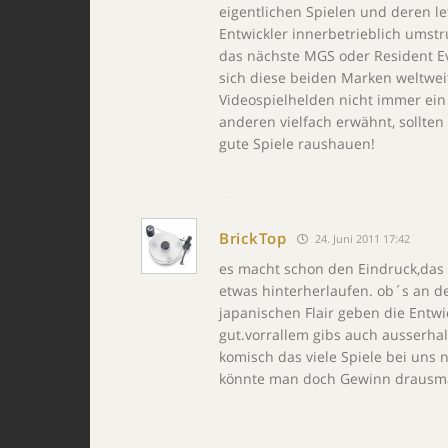
eigentlichen Spielen und deren l
Entwickler innerbetrieblich umst
das nächste MGS oder Resident Ev
sich diese beiden Marken weltwei
Videospielhelden nicht immer ein
anderen vielfach erwähnt, sollten
gute Spiele raushauen!
BrickTop
24. Juni 2011 17:42
es macht schon den Eindruck,das d
etwas hinterherlaufen. ob´s an de
japanischen Flair geben die Entwi
gut.vorrallem gibs auch ausserhal
komisch das viele Spiele bei uns 
könnte man doch Gewinn draus