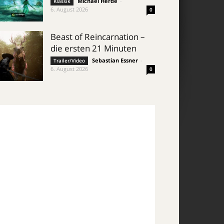
Michael Herde
-
Klassik
6. August 2026
0
Beast of Reincarnation –
die ersten 21 Minuten
Sebastian Essner
-
Trailer/Video
6. August 2026
0