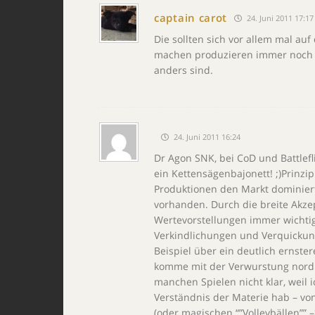
captain carot
24. Juni 2011 17:17
Die sollten sich vor allem mal auf
machen produzieren immer noch to
anders sind.
24. Juni 2011 16:24
Dr Agon SNK, bei CoD und Battlefli
ein Kettensägenbajonett! ;)Prinzip
Produktionen den Markt dominier
vorhanden. Durch die breite Akz
Wertevorstellungen immer wichtige
Verkindlichungen und Verquickun
Beispiel über ein deutlich ernste
komme mit der Verwurstung nordi
manchen Spielen nicht klar, weil 
Verständnis der Materie hab – vo
(oder magischen “”Volleybällen”” –