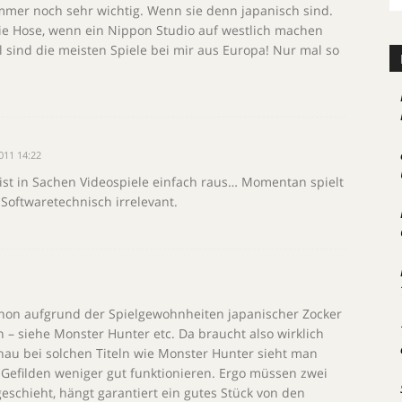
immer noch sehr wichtig. Wenn sie denn japanisch sind.
ie Hose, wenn ein Nippon Studio auf westlich machen
ll sind die meisten Spiele bei mir aus Europa! Nur mal so
011 14:22
n ist in Sachen Videospiele einfach raus… Momentan spielt
t Softwaretechnisch irrelevant.
chon aufgrund der Spielgewohnheiten japanischer Zocker
– siehe Monster Hunter etc. Da braucht also wirklich
au bei solchen Titeln wie Monster Hunter sieht man
 Gefilden weniger gut funktionieren. Ergo müssen zwei
schieht, hängt garantiert ein gutes Stück von den