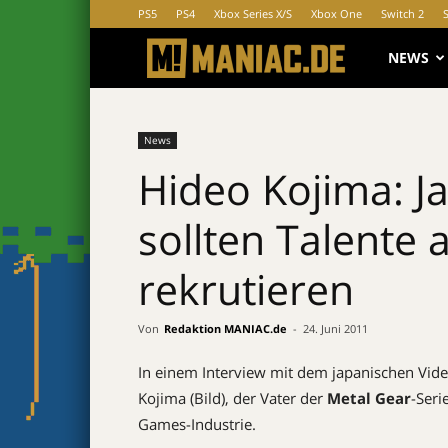
PS5
PS4
Xbox Series X/S
Xbox One
Switch 2
MANIAC.d
NEWS
News
Hideo Kojima: J
sollten Talente
rekrutieren
Von
Redaktion MANIAC.de
-
24. Juni 2011
In einem Interview mit dem japanischen Vid
Kojima (Bild), der Vater der
Metal Gear
-Seri
Games-Industrie.