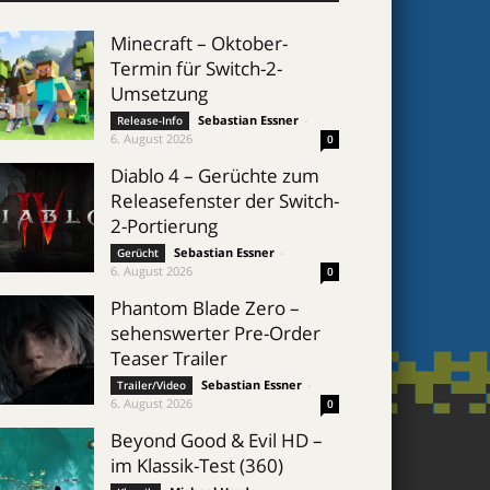
Minecraft – Oktober-
Termin für Switch-2-
Umsetzung
Sebastian Essner
-
Release-Info
6. August 2026
0
Diablo 4 – Gerüchte zum
Releasefenster der Switch-
2-Portierung
Sebastian Essner
-
Gerücht
6. August 2026
0
Phantom Blade Zero –
sehenswerter Pre-Order
Teaser Trailer
Sebastian Essner
-
Trailer/Video
6. August 2026
0
Beyond Good & Evil HD –
im Klassik-Test (360)