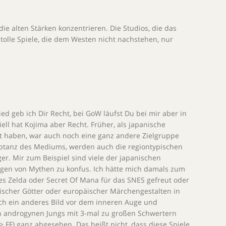
 die alten Stärken konzentrieren. Die Studios, die das
lle Spiele, die dem Westen nicht nachstehen, nur
ed geb ich Dir Recht, bei GoW läufst Du bei mir aber in
iell hat Kojima aber Recht. Früher, als japanische
t haben, war auch noch eine ganz andere Zielgruppe
eptanz des Mediums, werden auch die regiontypischen
r. Mir zum Beispiel sind viele der japanischen
gen von Mythen zu konfus. Ich hätte mich damals zum
res Zelda oder Secret Of Mana für das SNES gefreut oder
scher Götter oder europäischer Märchengestalten in
ich ein anderes Bild vor dem inneren Auge und
n androgynen Jungs mit 3-mal zu großen Schwertern
> FF) ganz abgesehen. Das heißt nicht, dass diese Spiele