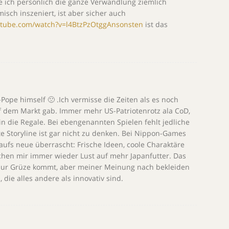
e ich persönlich die ganze Verwandlung ziemlich
sch inszeniert, ist aber sicher auch
utube.com/watch?v=l4BtzPzOtggAnsonsten
ist das
e himself 🙁 .Ich vermisse die Zeiten als es noch
uf dem Markt gab. Immer mehr US-Patriotenrotz ala CoD,
 in die Regale. Bei ebengenannten Spielen fehlt jedliche
e Storyline ist gar nicht zu denken. Bei Nippon-Games
ufs neue überrascht: Frische Ideen, coole Charaktäre
hen mir immer wieder Lust auf mehr Japanfutter. Das
nur Grüze kommt, aber meiner Meinung nach bekleiden
, die alles andere als innovativ sind.