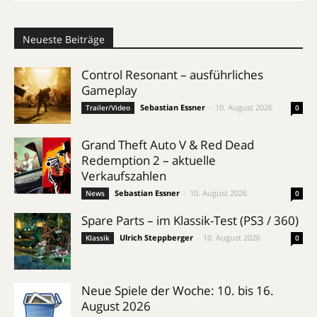
Neueste Beiträge
Control Resonant – ausführliches
Gameplay
Sebastian Essner
-
10. August 2026
Trailer/Video
0
Grand Theft Auto V & Red Dead
Redemption 2 – aktuelle
Verkaufszahlen
Sebastian Essner
-
10. August 2026
News
0
Spare Parts – im Klassik-Test (PS3 / 360)
Ulrich Steppberger
-
10. August 2026
Klassik
0
Neue Spiele der Woche: 10. bis 16.
August 2026