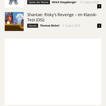
Ulrich Steppberger
-
10. August 2026
Spiele der Woche
0
Shantae: Risky’s Revenge – im Klassik-
Test (DSi)
Thomas Nickel
-
9. August 2026
Klassik
4