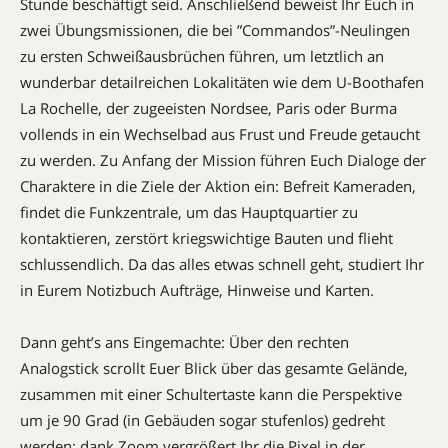
Stunde beschäftigt seid. An­schlie­ßend beweist Ihr Euch in
zwei Übungsmissionen, die bei ”Commandos”-Neulin­gen
zu ersten Schweißausbrüchen füh­ren, um letztlich an
wunderbar detailreichen Lokalitäten wie dem U-Boothafen
La Rochelle, der zugeeisten Nordsee, Paris oder Burma
vollends in ein Wech­selbad aus Frust und Freude getaucht
zu werden. Zu Anfang der Mission führen Euch Dialoge der
Charaktere in die Ziele der Aktion ein: Befreit Kameraden,
findet die Funkzentrale, um das Hauptquartier zu
kontaktieren, zerstört kriegswichtige Bauten und flieht
schlussendlich. Da das alles etwas schnell geht, studiert Ihr
in Eurem Notiz­buch Aufträge, Hinweise und Karten.
Dann geht’s ans Einge­machte: Über den rechten
Analogstick scrollt Euer Blick über das gesamte Gelände,
zusammen mit einer Schulter­taste kann die Perspek­tive
um je 90 Grad (in Ge­bäuden sogar stufenlos) gedreht
werden; dank Zoom vergrößert Ihr die Pixel in der