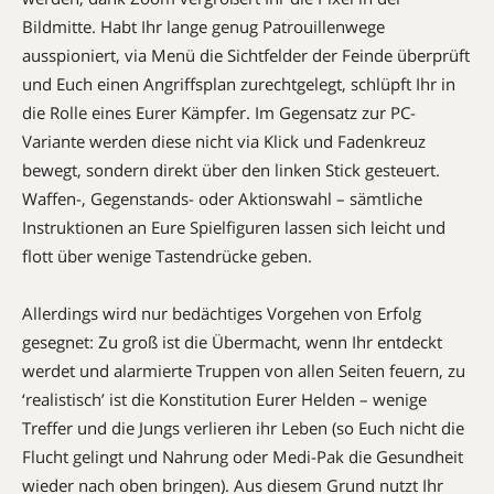
Bildmitte. Habt Ihr lange genug Patrouillen­wege
ausspioniert, via Menü die Sichtfelder der Feinde überprüft
und Euch einen An­griffsplan zurechtgelegt, schlüpft Ihr in
die Rolle eines Eurer Kämpfer. Im Gegensatz zur PC-
Variante werden diese nicht via Klick und Fadenkreuz
bewegt, sondern direkt über den linken Stick gesteuert.
Waffen-, Gegenstands- oder Akt­ions­wahl – sämtliche
Instruktionen an Eure Spielfiguren lassen sich leicht und
flott über wenige Tastendrücke geben.
Allerdings wird nur bedächtiges Vor­gehen von Erfolg
gesegnet: Zu groß ist die Übermacht, wenn Ihr entdeckt
werdet und alarmierte Truppen von allen Seiten feuern, zu
‘realistisch’ ist die Konstitution Eurer Helden – wenige
Treffer und die Jungs verlieren ihr Leben (so Euch nicht die
Flucht gelingt und Nah­rung oder Medi-Pak die Gesundheit
wieder nach oben bringen). Aus diesem Grund nutzt Ihr