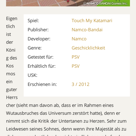
Eigen
Spiel:
Touch My Katamari
tlich
Publisher:
Namco-Bandai
ist
Developer:
Namco
der
Genre:
Geschicklichkeit
Köni
Getestet für:
PSV
g des
Kos
Erhältlich für:
PSV
mos
USK:
ein
Erschienen in:
3 / 2012
guter
Herrs
cher (sieht man davon ab, dass er im Rahmen eines
Wutausbruches das Universum zerstört hatte), denn er
nimmt sich die Kritik der Untertanen zu Herzen. Sehr zum
Leidwesen seines Sohnes, denn wenn ihre Majestät als zu