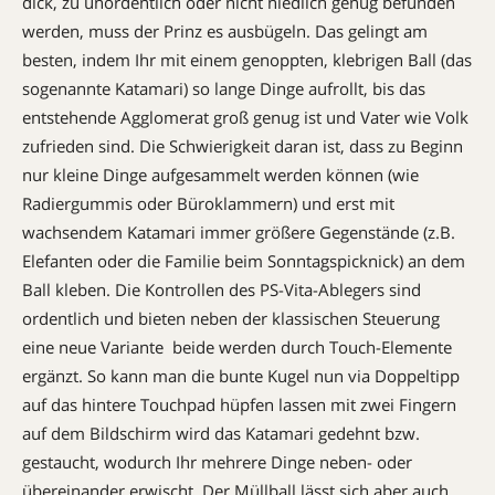
dick, zu unordentlich oder nicht niedlich genug befunden
werden, muss der Prinz es ausbügeln. Das gelingt am
besten, indem Ihr mit einem genoppten, klebrigen Ball (das
sogenannte Katamari) so lange Dinge aufrollt, bis das
entstehende Agglomerat groß genug ist und Vater wie Volk
zufrieden sind. Die Schwierigkeit daran ist, dass zu Beginn
nur kleine Dinge aufgesammelt werden können (wie
Radiergummis oder Büroklammern) und erst mit
wachsendem Katamari immer größere Gegenstände (z.B.
Elefanten oder die Familie beim Sonntagspicknick) an dem
Ball kleben. Die Kontrollen des PS-Vita-Ablegers sind
ordentlich und bieten neben der klassischen Steuerung
eine neue Variante  beide werden durch Touch-Elemente
ergänzt. So kann man die bunte Kugel nun via Doppeltipp
auf das hintere Touchpad hüpfen lassen mit zwei Fingern
auf dem Bildschirm wird das Katamari gedehnt bzw.
gestaucht, wodurch Ihr mehrere Dinge neben- oder
übereinander erwischt. Der Müllball lässt sich aber auch