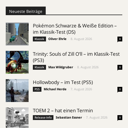
Neueste Beiträge
Pokémon Schwarze & Weiße Edition –
im Klassik-Test (DS)
Oliver Ehrle
-
8. August 2026
Klassik
0
Trinity: Souls of Zill O’ll – im Klassik-Test
(PS3)
Max Wildgruber
-
8. August 2026
Klassik
0
Hollowbody – im Test (PS5)
Michael Herde
-
7. August 2026
PS5
0
TOEM 2 – hat einen Termin
Sebastian Essner
-
7. August 2026
Release-Info
0