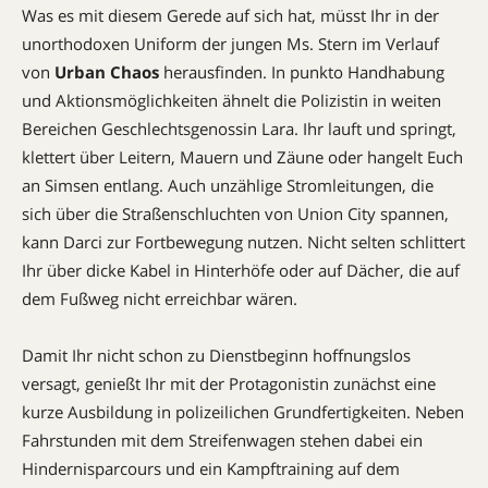
Was es mit diesem Gerede auf sich hat, müsst Ihr in der
unorthodoxen Uniform der jungen Ms. Stern im Verlauf
von
Urban Chaos
herausfinden. In punkto Hand­habung
und Aktionsmöglichkeiten ähnelt die Po­lizistin in weiten
Bereichen Ge­schlechts­genossin Lara. Ihr lauft und springt,
klettert über Leitern, Mauern und Zäune oder hangelt Euch
an Simsen entlang. Auch unzählige Strom­leitungen, die
sich über die Straßen­schluch­ten von Union City spannen,
kann Darci zur Fortbewegung nutzen. Nicht selten schlittert
Ihr über dicke Kabel in Hin­ter­höfe oder auf Dächer, die auf
dem Fuß­weg nicht erreichbar wären.
Damit Ihr nicht schon zu Dienstbeginn hoffnungslos
versagt, genießt Ihr mit der Protagonistin zunächst eine
kurze Aus­bildung in polizeilichen Grund­fertig­keiten. Neben
Fahrstunden mit dem Streifenwagen stehen dabei ein
Hinder­nisparcours und ein Kampf­training auf dem