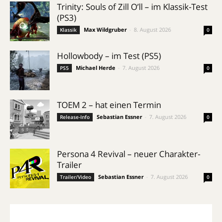
Trinity: Souls of Zill O’ll – im Klassik-Test
(PS3)
Max Wildgruber
-
8. August 2026
Klassik
0
Hollowbody – im Test (PS5)
Michael Herde
-
7. August 2026
PS5
0
TOEM 2 – hat einen Termin
Sebastian Essner
-
7. August 2026
Release-Info
0
Persona 4 Revival – neuer Charakter-
Trailer
Sebastian Essner
-
7. August 2026
Trailer/Video
0