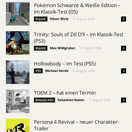
Pokémon Schwarze & Weiße Edition –
im Klassik-Test (DS)
Oliver Ehrle
-
8. August 2026
Klassik
0
Trinity: Souls of Zill O’ll – im Klassik-Test
(PS3)
Max Wildgruber
-
8. August 2026
Klassik
0
Hollowbody – im Test (PS5)
Michael Herde
-
7. August 2026
PS5
0
TOEM 2 – hat einen Termin
Sebastian Essner
-
7. August 2026
Release-Info
0
Persona 4 Revival – neuer Charakter-
Trailer