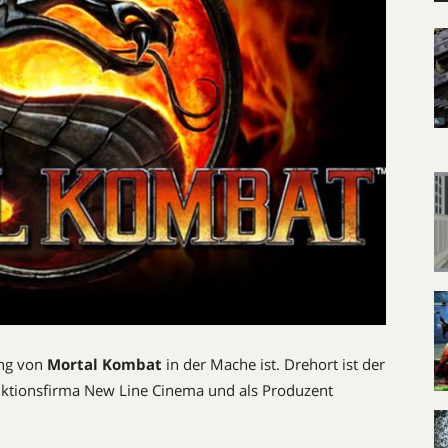
ung von
Mortal Kombat
in der Mache ist. Drehort ist der
duktionsfirma New Line Cinema und als Produzent