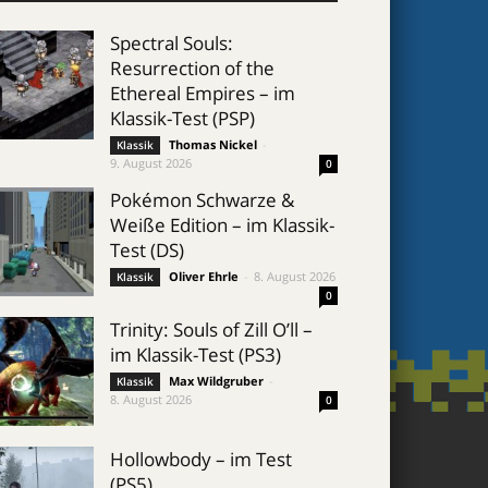
Spectral Souls:
Resurrection of the
Ethereal Empires – im
Klassik-Test (PSP)
Thomas Nickel
-
Klassik
9. August 2026
0
Pokémon Schwarze &
Weiße Edition – im Klassik-
Test (DS)
Oliver Ehrle
-
8. August 2026
Klassik
0
Trinity: Souls of Zill O’ll –
im Klassik-Test (PS3)
Max Wildgruber
-
Klassik
8. August 2026
0
Hollowbody – im Test
(PS5)