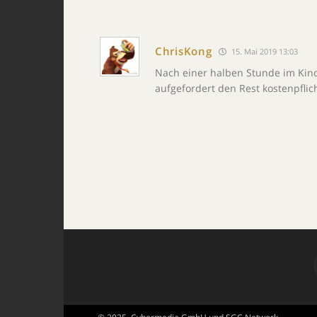
ChrisKong
15. Mai 2019 13:03
Nach einer halben Stunde im Kino
aufgefordert den Rest kostenpflic