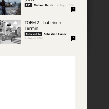
Michael Herde
-
7. August 2026
PS5
0
TOEM 2 – hat einen
Termin
Sebastian Essner
-
Release-Info
7. August 2026
0