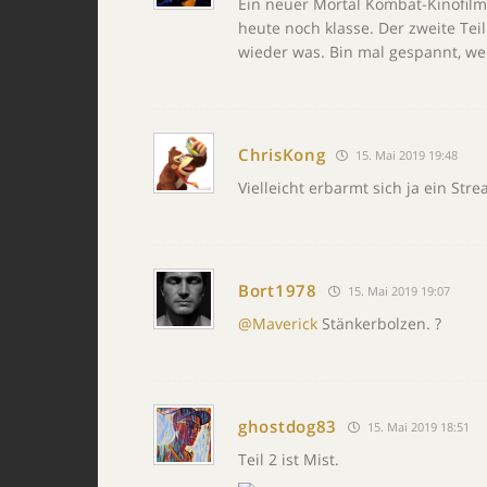
Ein neuer Mortal Kombat-Kinofilm?
heute noch klasse. Der zweite Teil
wieder was. Bin mal gespannt, we
ChrisKong
15. Mai 2019 19:48
Vielleicht erbarmt sich ja ein St
Bort1978
15. Mai 2019 19:07
@Maverick
Stänkerbolzen. ?
ghostdog83
15. Mai 2019 18:51
Teil 2 ist Mist.