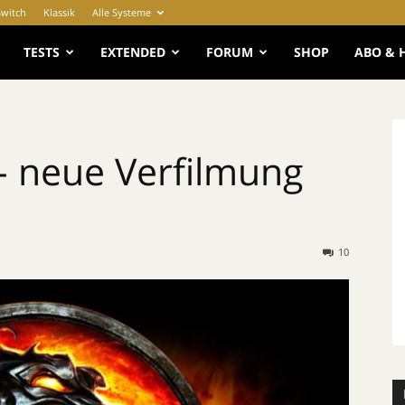
Switch
Klassik
Alle Systeme
e
TESTS
EXTENDED
FORUM
SHOP
ABO & 
– neue Verfilmung
10