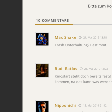
Bitte zum K
10
KOMMENTARE
Max Snake
21. Mai 2019 13:18
Trash Unterhaltung? Bestimmt.
Rudi Ratlos
21. Mai 2019 12:23
Kinostart steht doch bereits fest?
kommen, na das kann was werde
Nipponichi
15. Mai 2019 21:42