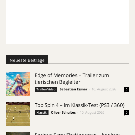
Neueste Beiträge
Edge of Memories – Trailer zum
tierischen Begleiter
Sebastian Essner
-
10. August 2026
Trailer/Video
0
Top Spin 4 – im Klassik-Test (PS3 / 360)
Oliver Schultes
-
10. August 2026
Klassik
0
Serious Sam: Shatterverse – konkret