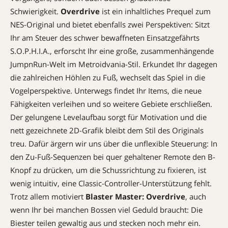
Schwierigkeit.
Overdrive
ist ein inhaltliches Prequel zum
NES-Original und bietet ebenfalls zwei Perspektiven: Sitzt
Ihr am Steuer des schwer bewaffneten Einsatzgefährts
S.O.P.H.I.A., erforscht Ihr eine große, zusammenhängende
JumpnRun-Welt im Metroidvania-Stil. Erkundet Ihr dagegen
die zahlreichen Höhlen zu Fuß, wechselt das Spiel in die
Vogelperspektive. Unterwegs findet Ihr Items, die neue
Fähigkeiten verleihen und so weitere Gebiete erschließen.
Der gelungene Levelaufbau sorgt für Motivation und die
nett gezeichnete 2D-Grafik bleibt dem Stil des Originals
treu. Dafür ärgern wir uns über die unflexible Steuerung: In
den Zu-Fuß-Sequenzen bei quer gehaltener Remote den B-
Knopf zu drücken, um die Schussrichtung zu fixieren, ist
wenig intuitiv, eine Classic-Controller-Unterstützung fehlt.
Trotz allem motiviert
Blaster Master: Overdrive
, auch
wenn Ihr bei manchen Bossen viel Geduld braucht: Die
Biester teilen gewaltig aus und stecken noch mehr ein.