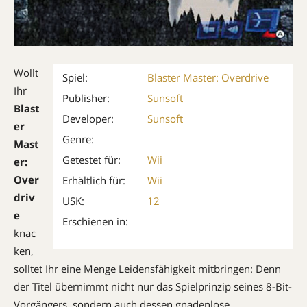
Wollt
Spiel:
Blaster Master: Overdrive
Ihr
Publisher:
Sunsoft
Blast
Developer:
Sunsoft
er
Genre:
Mast
Getestet für:
Wii
er:
Over
Erhältlich für:
Wii
driv
USK:
12
e
Erschienen in:
knac
ken,
solltet Ihr eine Menge Leidensfähigkeit mitbringen: Denn
der Titel übernimmt nicht nur das Spielprinzip seines 8-Bit-
Vorgängers, sondern auch dessen gnadenlose