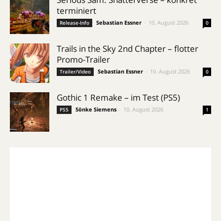
terminiert
Sebastian Essner
-
10. August 2026
Release-Info
0
Trails in the Sky 2nd Chapter – flotter
Promo-Trailer
Sebastian Essner
-
10. August 2026
Trailer/Video
0
Gothic 1 Remake – im Test (PS5)
Sönke Siemens
-
10. August 2026
PS5
1