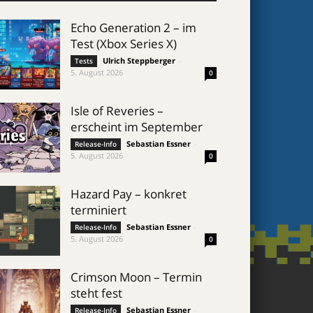
Echo Generation 2 – im
Test (Xbox Series X)
Ulrich Steppberger
-
Tests
5. August 2026
0
Isle of Reveries –
erscheint im September
Sebastian Essner
-
Release-Info
5. August 2026
0
Hazard Pay – konkret
terminiert
Sebastian Essner
-
Release-Info
5. August 2026
0
Crimson Moon – Termin
steht fest
Sebastian Essner
-
Release-Info