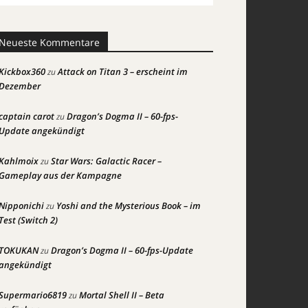
Neueste Kommentare
Kickbox360
Attack on Titan 3 – erscheint im
zu
Dezember
captain carot
Dragon’s Dogma II – 60-fps-
zu
Update angekündigt
Kahlmoix
Star Wars: Galactic Racer –
zu
Gameplay aus der Kampagne
Nipponichi
Yoshi and the Mysterious Book – im
zu
Test (Switch 2)
TOKUKAN
Dragon’s Dogma II – 60-fps-Update
zu
angekündigt
Supermario6819
Mortal Shell II – Beta
zu