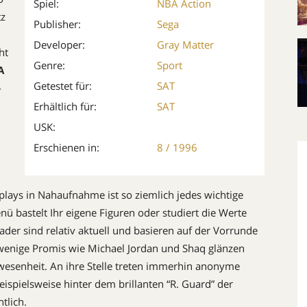
Spiel:
NBA Action
tz
Publisher:
Sega
Developer:
Gray Matter
ht
Genre:
Sport
A
Getestet für:
SAT
-
Erhältlich für:
SAT
USK:
Erschienen in:
8 / 1996
Replays in Nahaufnahme ist so ziemlich jedes wichtige
ü bastelt Ihr eigene Figuren oder studiert die Werte
ader sind relativ aktuell und basieren auf der Vorrunde
wenige Promis wie Michael Jordan und Shaq glänzen
esenheit. An ihre Stelle treten immerhin anonyme
eispielsweise hinter dem brillanten “R. Guard” der
htlich.