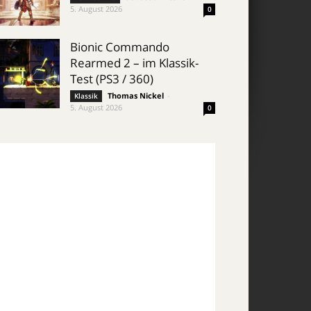
5. August 2026
0
Bionic Commando
Rearmed 2 – im Klassik-
Test (PS3 / 360)
Thomas Nickel
-
Klassik
5. August 2026
0