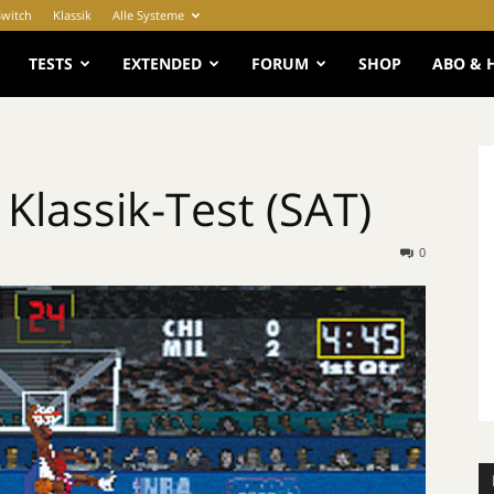
Switch
Klassik
Alle Systeme
e
TESTS
EXTENDED
FORUM
SHOP
ABO & 
Klassik-Test (SAT)
0