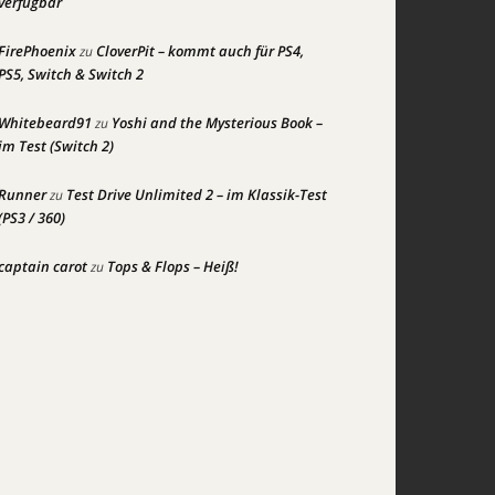
verfügbar
FirePhoenix
CloverPit – kommt auch für PS4,
zu
PS5, Switch & Switch 2
Whitebeard91
Yoshi and the Mysterious Book –
zu
im Test (Switch 2)
Runner
Test Drive Unlimited 2 – im Klassik-Test
zu
(PS3 / 360)
captain carot
Tops & Flops – Heiß!
zu